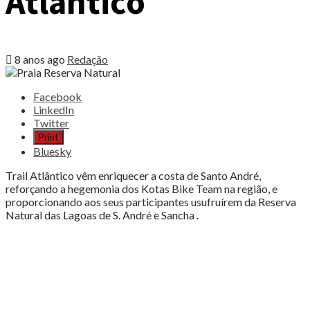
Atlântico
8 anos ago
Redação
Share
Facebook
the
LinkedIn
post
Twitter
"Correr
Print
na
Bluesky
Reserva
Natural
Trail Atlântico vêm enriquecer a costa de Santo André,
desfrutando
reforçando a hegemonia dos Kotas Bike Team na região, e
do
proporcionando aos seus participantes usufruírem da Reserva
Atlântico"
Natural das Lagoas de S. André e Sancha .