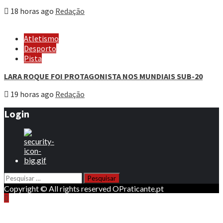
18 horas ago
Redação
Atletismo
Desporto
Pista
LARA ROQUE FOI PROTAGONISTA NOS MUNDIAIS SUB-20
19 horas ago
Redação
Login
Pesquisar
por:
Copyright © All rights reserved OPraticante.pt