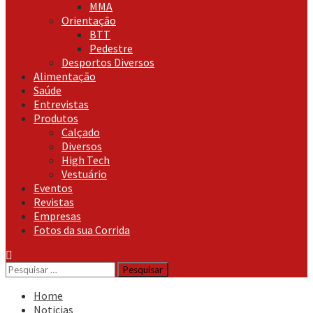
MMA
Orientação
BTT
Pedestre
Desportos Diversos
Alimentação
Saúde
Entrevistas
Produtos
Calçado
Diversos
High Tech
Vestuário
Eventos
Revistas
Empresas
Fotos da sua Corrida
Pesquisar
por:
Home
Noticias