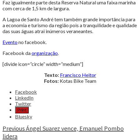
Faz igualmente parte desta Reserva Natural uma faixa marinha
com cerca de 1,5 km de largura.
A Lagoa de Santo André tem também grande importância para
a economia e turismo da região pois a tranquilidade e qualidade
das suas águas atrai inúmeros veraneantes.
Evento
no facebook.
Facebook da
organização
.
[divide icon=”circle” width=”medium”]
Texto:
Francisco Heitor
Fotos:
Kotas Bike Team
Share
Facebook
the
LinkedIn
post
Twitter
"Correr
Print
na
Bluesky
Reserva
Natural
Continue
Previous
Ángel Suarez vence, Emanuel Pombo
desfrutando
lidera
Reading
do