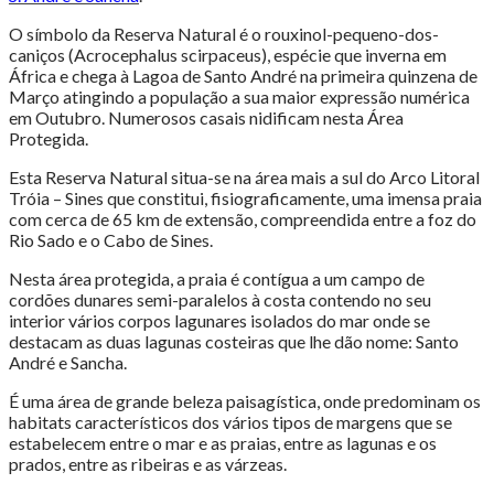
O símbolo da Reserva Natural é o rouxinol-pequeno-dos-
caniços (Acrocephalus scirpaceus), espécie que inverna em
África e chega à Lagoa de Santo André na primeira quinzena de
Março atingindo a população a sua maior expressão numérica
em Outubro. Numerosos casais nidificam nesta Área
Protegida.
Esta Reserva Natural situa-se na área mais a sul do Arco Litoral
Tróia – Sines que constitui, fisiograficamente, uma imensa praia
com cerca de 65 km de extensão, compreendida entre a foz do
Rio Sado e o Cabo de Sines.
Nesta área protegida, a praia é contígua a um campo de
cordões dunares semi-paralelos à costa contendo no seu
interior vários corpos lagunares isolados do mar onde se
destacam as duas lagunas costeiras que lhe dão nome: Santo
André e Sancha.
É uma área de grande beleza paisagística, onde predominam os
habitats característicos dos vários tipos de margens que se
estabelecem entre o mar e as praias, entre as lagunas e os
prados, entre as ribeiras e as várzeas.