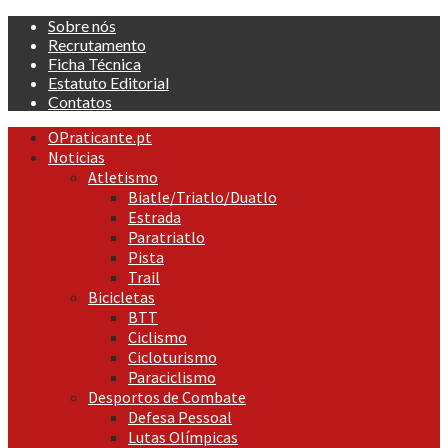
Skip
Sobre nós
to
Recrutamento
content
Ficha Técnica
Estatuto Editorial
Contatos
Primary
OPraticante.pt
Menu
Noticias
Atletismo
Biatle/Triatlo/Duatlo
Estrada
Paratriatlo
Pista
Trail
Bicicletas
BTT
Ciclismo
Cicloturismo
Paraciclismo
Desportos de Combate
Defesa Pessoal
Lutas Olímpicas