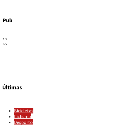
Pub
<<
>>
Últimas
Bicicletas
Ciclismo
Desporto