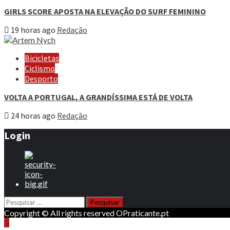
GIRLS SCORE APOSTA NA ELEVAÇÃO DO SURF FEMININO
19 horas ago
Redação
Bicicletas
Ciclismo
Desporto
VOLTA A PORTUGAL, A GRANDÍSSIMA ESTÁ DE VOLTA
24 horas ago
Redação
Login
Pesquisar
por:
Copyright © All rights reserved OPraticante.pt