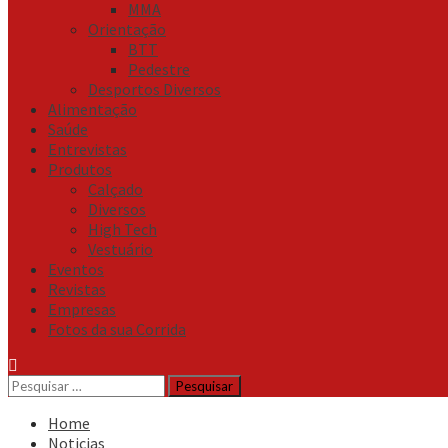
MMA
Orientação
BTT
Pedestre
Desportos Diversos
Alimentação
Saúde
Entrevistas
Produtos
Calçado
Diversos
High Tech
Vestuário
Eventos
Revistas
Empresas
Fotos da sua Corrida
Pesquisar
por:
Home
Noticias