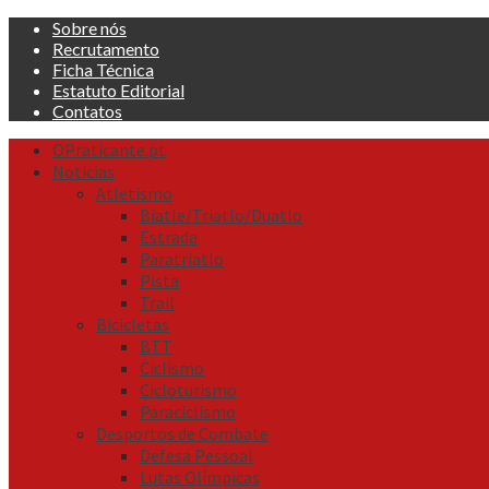
Skip
Sobre nós
to
Recrutamento
content
Ficha Técnica
Estatuto Editorial
Contatos
Primary
OPraticante.pt
Menu
Noticias
Atletismo
Biatle/Triatlo/Duatlo
Estrada
Paratriatlo
Pista
Trail
Bicicletas
BTT
Ciclismo
Cicloturismo
Paraciclismo
Desportos de Combate
Defesa Pessoal
Lutas Olímpicas