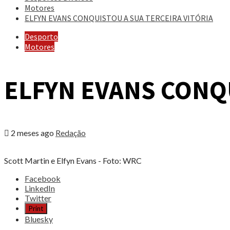
Motores
ELFYN EVANS CONQUISTOU A SUA TERCEIRA VITÓRIA
Desporto
Motores
ELFYN EVANS CONQU
2 meses ago
Redação
Scott Martin e Elfyn Evans - Foto: WRC
Share
Facebook
the
LinkedIn
post
Twitter
"ELFYN
Print
EVANS
Bluesky
CONQUISTOU