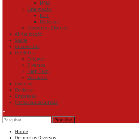
MMA
Orientação
BTT
Pedestre
Desportos Diversos
Alimentação
Saúde
Entrevistas
Produtos
Calçado
Diversos
High Tech
Vestuário
Eventos
Revistas
Empresas
Fotos da sua Corrida
Pesquisar
por:
Home
Desportos Diversos