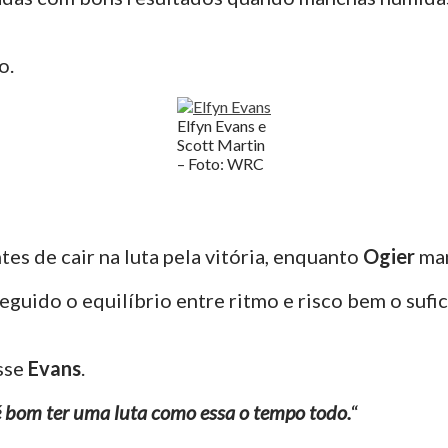
o.
Elfyn Evans e
Scott Martin
– Foto: WRC
s de cair na luta pela vitória, enquanto
Ogier
ma
guido o equilíbrio entre ritmo e risco bem o sufi
isse
Evans
.
 é bom ter uma luta como essa o tempo todo.
“