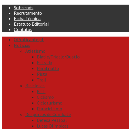
Skip
Sobre nós
to
Recrutamento
content
Ficha Técnica
Estatuto Editorial
Contatos
Primary
OPraticante.pt
Menu
Noticias
Atletismo
Biatle/Triatlo/Duatlo
Estrada
Paratriatlo
Pista
Trail
Bicicletas
BTT
Ciclismo
Cicloturismo
Paraciclismo
Desportos de Combate
Defesa Pessoal
Lutas Olímpicas