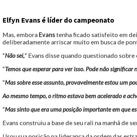
Elfyn Evans é líder do campeonato
Mas, embora
Evans
tenha ficado satisfeito em de
deliberadamente arriscar muito em busca de pon
“
Não sei,
” Evans disse quando questionado sobre o 
“
Temos que esperar para ver isso. Pode não significar 
“
Mas sobre esse assunto, provavelmente estou um pou
Ao mesmo tempo, o ritmo estava bem acelerado e acho q
“
Mas sinto que era uma posição importante em que est
Evans construiu a base de seu rali na manhã de sex
Usou sua posição na liderança da ordem das estr