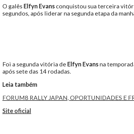
A
O galês
Elfyn Evans
conquistou sua terceira vitó
SUA
segundos, após liderar na segunda etapa da manhã
TERCEIRA
VITÓRIA"
Foi a segunda vitória de
Elfyn Evans
na temporada
após sete das 14 rodadas.
Leia também
FORUM8 RALLY JAPAN, OPORTUNIDADES E 
Site oficial