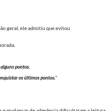
ão geral, ele admitiu que evitou
porada.
 alguns pontos.
nquistar os últimos pontos.
”
e mudanças de aderência dificultaram a leitura