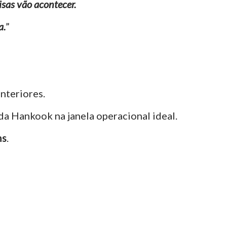
sas vão acontecer.
a.
”
nteriores.
a Hankook na janela operacional ideal.
ns
.