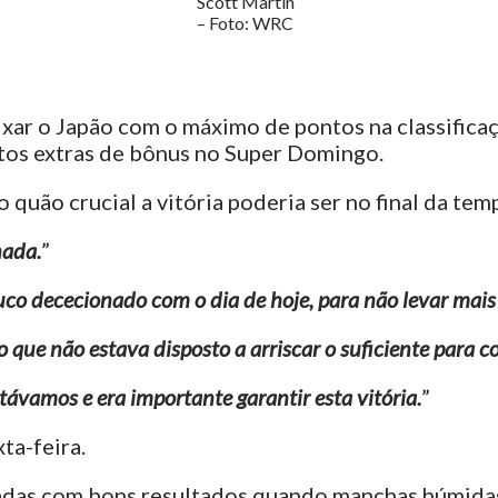
Scott Martin
– Foto: WRC
ixar o Japão com o máximo de pontos na classificaç
tos extras de bônus no Super Domingo.
quão crucial a vitória poderia ser no final da tem
nada.
”
co dececionado com o dia de hoje, para não levar mais
ue não estava disposto a arriscar o suficiente para co
ávamos e era importante garantir esta vitória.
”
ta-feira.
adas com bons resultados quando manchas húmidas 