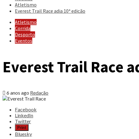
Atletismo
Everest Trail Race adia 10ª edição
Atletismo
Corrida
Desporto
Eventos
Everest Trail Race a
6 anos ago
Redação
Share
Facebook
the
LinkedIn
post
Twitter
"Everest
Print
Trail
Bluesky
Race