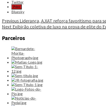
post
Twitter
"Everest
Print
Trail
Bluesky
Race
adia
Continue
Previous
Liderança, A.XAT reforça favoritismo para 
10ª
Next
Exibição coletiva de luxo na prova de elite do 
Reading
edição"
Parceiros