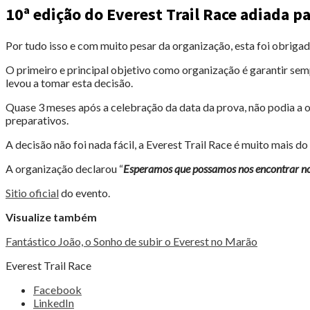
10ª edição do Everest Trail Race adiada p
Por tudo isso e com muito pesar da organização, esta foi obrig
O primeiro e principal objetivo como organização é garantir sempr
levou a tomar esta decisão.
Quase 3 meses após a celebração da data da prova, não podia a o
preparativos.
A decisão não foi nada fácil, a Everest Trail Race é muito mais do
A organização declarou “
Esperamos que possamos nos encontrar n
Sitio oficial
do evento.
Visualize também
Fantástico João, o Sonho de subir o Everest no Marão
Everest Trail Race
Share
Facebook
the
LinkedIn