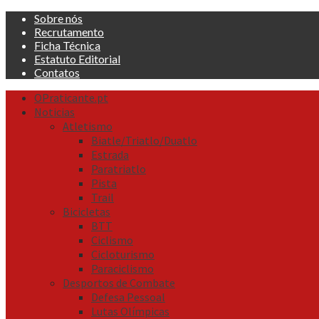
Skip
Sobre nós
to
Recrutamento
content
Ficha Técnica
Estatuto Editorial
Contatos
Primary
OPraticante.pt
Menu
Noticias
Atletismo
Biatle/Triatlo/Duatlo
Estrada
Paratriatlo
Pista
Trail
Bicicletas
BTT
Ciclismo
Cicloturismo
Paraciclismo
Desportos de Combate
Defesa Pessoal
Lutas Olímpicas