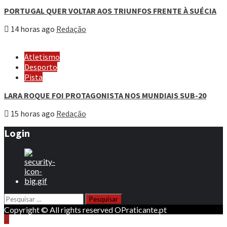
PORTUGAL QUER VOLTAR AOS TRIUNFOS FRENTE À SUÉCIA
14 horas ago
Redação
Atletismo
Desporto
Pista
LARA ROQUE FOI PROTAGONISTA NOS MUNDIAIS SUB-20
15 horas ago
Redação
Login
Pesquisar
por:
Copyright © All rights reserved OPraticante.pt