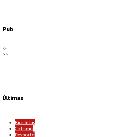
Pub
<<
>>
Últimas
Bicicletas
Ciclismo
Desporto