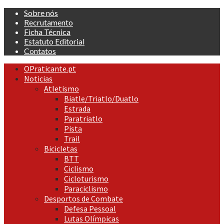
Skip
Sobre nós
to
Recrutamento
content
Ficha Técnica
Estatuto Editorial
Contatos
Primary
OPraticante.pt
Menu
Noticias
Atletismo
Biatle/Triatlo/Duatlo
Estrada
Paratriatlo
Pista
Trail
Bicicletas
BTT
Ciclismo
Cicloturismo
Paraciclismo
Desportos de Combate
Defesa Pessoal
Lutas Olímpicas