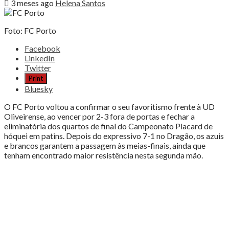
3 meses ago
Helena Santos
Foto: FC Porto
Share
Facebook
the
LinkedIn
post
Twitter
"FC
Print
PORTO
Bluesky
NAS
MEIAS-
O FC Porto voltou a confirmar o seu favoritismo frente à UD
FINAIS
Oliveirense, ao vencer por 2-3 fora de portas e fechar a
APÓS
eliminatória dos quartos de final do Campeonato Placard de
JOGO
hóquei em patins. Depois do expressivo 7-1 no Dragão, os azuis
INTENSO"
e brancos garantem a passagem às meias-finais, ainda que
tenham encontrado maior resistência nesta segunda mão.