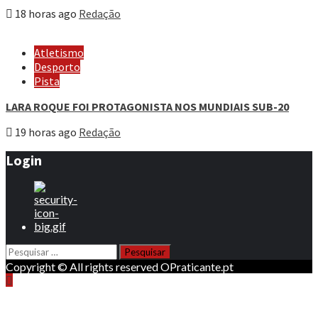
18 horas ago
Redação
Atletismo
Desporto
Pista
LARA ROQUE FOI PROTAGONISTA NOS MUNDIAIS SUB-20
19 horas ago
Redação
Login
Pesquisar
por:
Copyright © All rights reserved OPraticante.pt