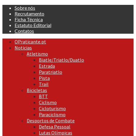
Skip
Sobre nós
to
Recrutamento
content
Ficha Técnica
Estatuto Editorial
Contatos
Primary
OPraticante.pt
Menu
Noticias
Atletismo
Biatle/Triatlo/Duatlo
Estrada
Paratriatlo
Pista
Trail
Bicicletas
BTT
Ciclismo
Cicloturismo
Paraciclismo
Desportos de Combate
Defesa Pessoal
Lutas Olímpicas