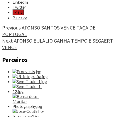
the
LinkedIn
post
Twitter
"FC
Print
PORTO
Bluesky
NAS
MEIAS-
Continue
Previous
AFONSO SANTOS VENCE TAÇA DE
FINAIS
PORTUGAL
Reading
APÓS
Next
AFONSO EULÁLIO GANHA TEMPO E SEGAERT
JOGO
INTENSO"
VENCE
Parceiros