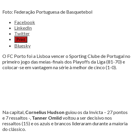
Foto: Federação Portuguesa de Basquetebol
Share
Facebook
the
LinkedIn
post
Twitter
"FC
Print
PORTO
Bluesky
VENCE
SPORTING
O FC Porto foi a Lisboa vencer o Sporting Clube de Portugal no
E
primeiro jogo das meias-finais dos Playoffs da Liga (81-70) e
LIDERA
colocar-se em vantagem na série à melhor de cinco (1-0).
MEIAS-
FINAIS"
Na capital,
Cornelius Hudson
guiou os da Invicta – 27 pontos
e 7 ressaltos -,
Tanner Omlid
voltou a ser decisivo nos
ressaltos (15) e os azuis e brancos lideraram durante a maioria
do clássico.