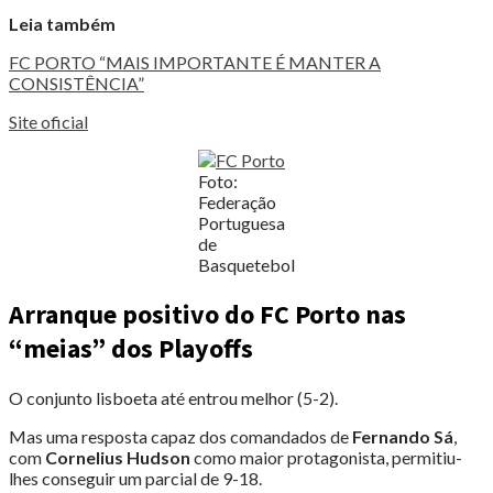
Leia também
FC PORTO “MAIS IMPORTANTE É MANTER A
CONSISTÊNCIA”
Site oficial
Foto:
Federação
Portuguesa
de
Basquetebol
Arranque positivo do FC Porto nas
“meias” dos Playoffs
O conjunto lisboeta até entrou melhor (5-2).
Mas uma resposta capaz dos comandados de
Fernando Sá
,
com
Cornelius Hudson
como maior protagonista, permitiu-
lhes conseguir um parcial de 9-18.