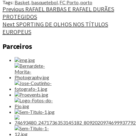
SPORTING
Tags:
Basket
,
basquetebol
,
FC Porto
,
porto
E
Continue
Previous
RAFAEL BARBAS E RAFAEL DURÃES
LIDERA
PROTEGIDOS
Reading
MEIAS-
Next
SPORTING DE OLHOS NOS TÍTULOS
FINAIS"
EUROPEUS
Parceiros