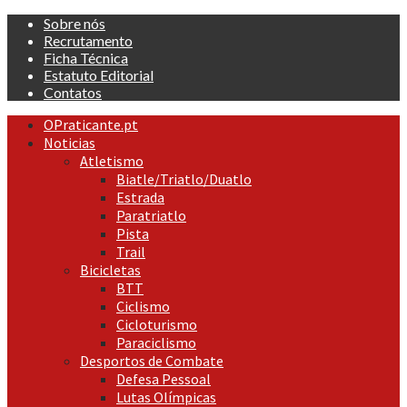
Skip
Sobre nós
to
Recrutamento
content
Ficha Técnica
Estatuto Editorial
Contatos
Primary
OPraticante.pt
Menu
Noticias
Atletismo
Biatle/Triatlo/Duatlo
Estrada
Paratriatlo
Pista
Trail
Bicicletas
BTT
Ciclismo
Cicloturismo
Paraciclismo
Desportos de Combate
Defesa Pessoal
Lutas Olímpicas