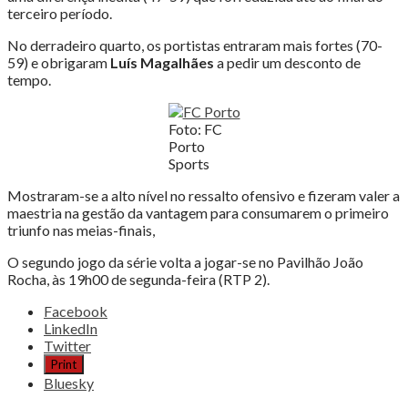
terceiro período.
No derradeiro quarto, os portistas entraram mais fortes (70-
59) e obrigaram
Luís Magalhães
a pedir um desconto de
tempo.
Foto: FC
Porto
Sports
Mostraram-se a alto nível no ressalto ofensivo e fizeram valer a
maestria na gestão da vantagem para consumarem o primeiro
triunfo nas meias-finais,
O segundo jogo da série volta a jogar-se no Pavilhão João
Rocha, às 19h00 de segunda-feira (RTP 2).
Share
Facebook
the
LinkedIn
post
Twitter
"FC
Print
PORTO
Bluesky
VENCE