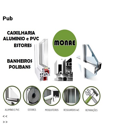
Pub
<<
>>