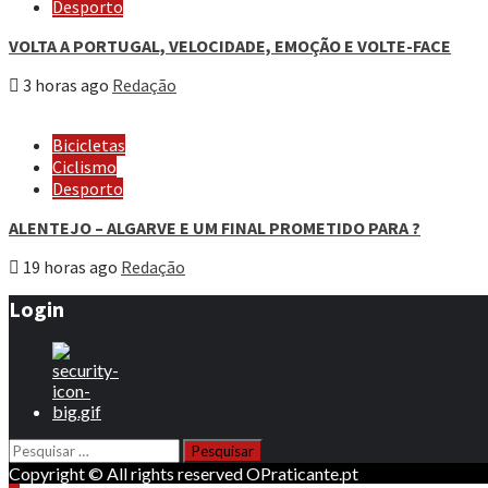
Desporto
VOLTA A PORTUGAL, VELOCIDADE, EMOÇÃO E VOLTE-FACE
3 horas ago
Redação
Bicicletas
Ciclismo
Desporto
ALENTEJO – ALGARVE E UM FINAL PROMETIDO PARA ?
19 horas ago
Redação
Login
Pesquisar
por:
Copyright © All rights reserved OPraticante.pt