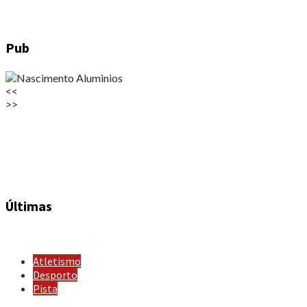
Pub
<<
>>
Últimas
Atletismo
Desporto
Pista