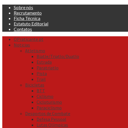
Skip
Sobre nós
to
Recrutamento
content
Ficha Técnica
Estatuto Editorial
Contatos
Primary
OPraticante.pt
Menu
Noticias
Atletismo
Biatle/Triatlo/Duatlo
Estrada
Paratriatlo
Pista
Trail
Bicicletas
BTT
Ciclismo
Cicloturismo
Paraciclismo
Desportos de Combate
Defesa Pessoal
Lutas Olímpicas