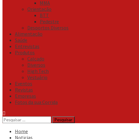
MMA
Orientação
BTT
Pedestre
Desportos Diversos
Alimentação
Saúde
Entrevistas
Produtos
Calçado
Diversos
High Tech
Vestuário
Eventos
Revistas
Empresas
Fotos da sua Corrida
Pesquisar
por:
Home
Noticias