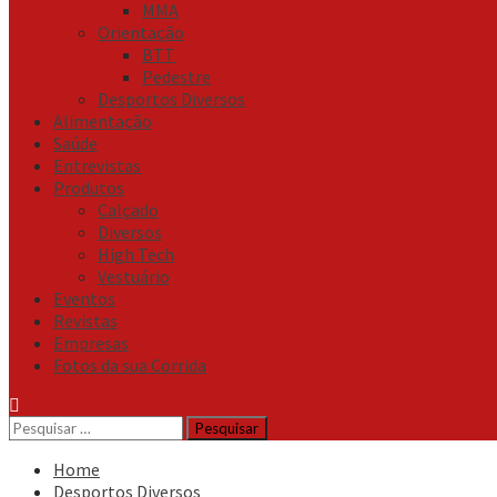
MMA
Orientação
BTT
Pedestre
Desportos Diversos
Alimentação
Saúde
Entrevistas
Produtos
Calçado
Diversos
High Tech
Vestuário
Eventos
Revistas
Empresas
Fotos da sua Corrida
Pesquisar
por:
Home
Desportos Diversos