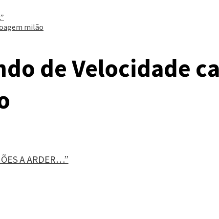
”
noagem milão
do de Velocidade c
o
MÕES A ARDER…”