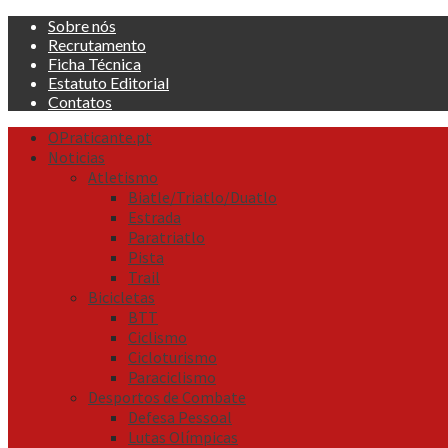
Skip
Sobre nós
to
Recrutamento
content
Ficha Técnica
Estatuto Editorial
Contatos
Primary
OPraticante.pt
Menu
Noticias
Atletismo
Biatle/Triatlo/Duatlo
Estrada
Paratriatlo
Pista
Trail
Bicicletas
BTT
Ciclismo
Cicloturismo
Paraciclismo
Desportos de Combate
Defesa Pessoal
Lutas Olímpicas