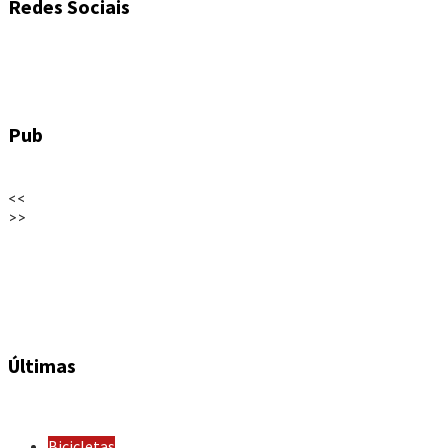
Redes Sociais
Pub
<<
>>
Últimas
Bicicletas