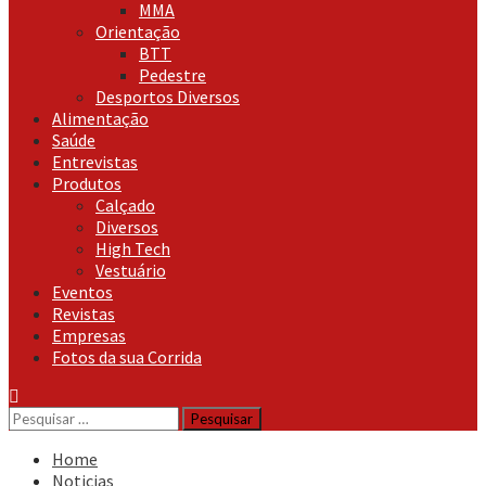
MMA
Orientação
BTT
Pedestre
Desportos Diversos
Alimentação
Saúde
Entrevistas
Produtos
Calçado
Diversos
High Tech
Vestuário
Eventos
Revistas
Empresas
Fotos da sua Corrida
Pesquisar
por:
Home
Noticias