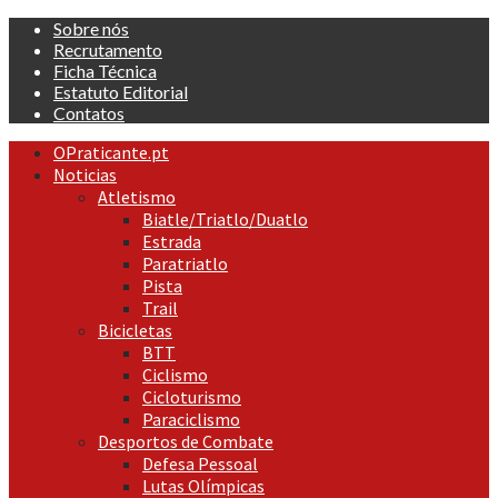
Skip
Sobre nós
to
Recrutamento
content
Ficha Técnica
Estatuto Editorial
Contatos
Primary
OPraticante.pt
Menu
Noticias
Atletismo
Biatle/Triatlo/Duatlo
Estrada
Paratriatlo
Pista
Trail
Bicicletas
BTT
Ciclismo
Cicloturismo
Paraciclismo
Desportos de Combate
Defesa Pessoal
Lutas Olímpicas