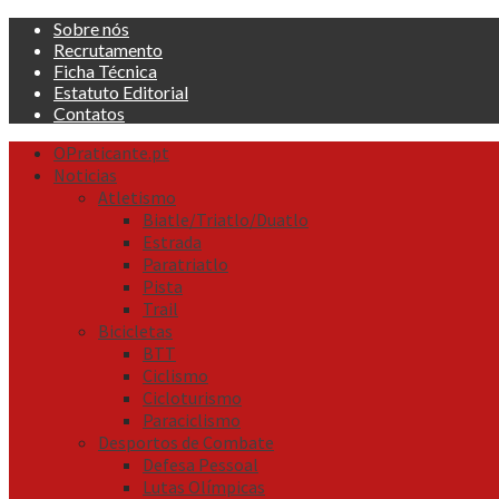
Skip
Sobre nós
to
Recrutamento
content
Ficha Técnica
Estatuto Editorial
Contatos
Primary
OPraticante.pt
Menu
Noticias
Atletismo
Biatle/Triatlo/Duatlo
Estrada
Paratriatlo
Pista
Trail
Bicicletas
BTT
Ciclismo
Cicloturismo
Paraciclismo
Desportos de Combate
Defesa Pessoal
Lutas Olímpicas