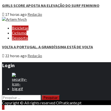
GIRLS SCORE APOSTA NA ELEVAÇÃO DO SURF FEMININO
17 horas ago
Redação
Bicicletas
Ciclismo
Desporto
VOLTA A PORTUGAL, A GRANDÍSSIMA ESTÁ DE VOLTA
22 horas ago
Redação
Login
Pesquisar
por:
Copyright © All rights reserved OPraticante.pt