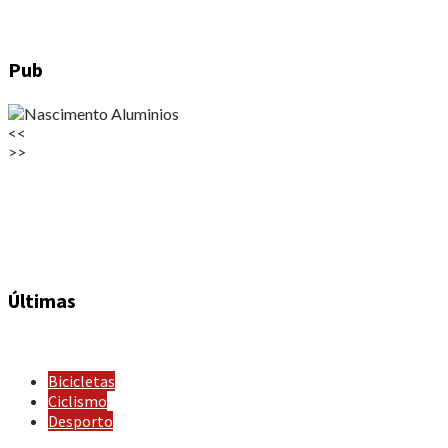
Pub
<<
>>
Últimas
Bicicletas
Ciclismo
Desporto