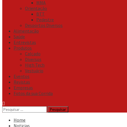
MMA
Orientação
BTT
Pedestre
Desportos Diversos
Alimentação
Saúde
Entrevistas
Produtos
Calçado
Diversos
High Tech
Vestuário
Eventos
Revistas
Empresas
Fotos da sua Corrida
Pesquisar
por:
Home
Noticias