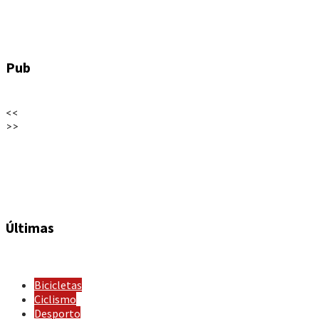
Pub
<<
>>
Últimas
Bicicletas
Ciclismo
Desporto