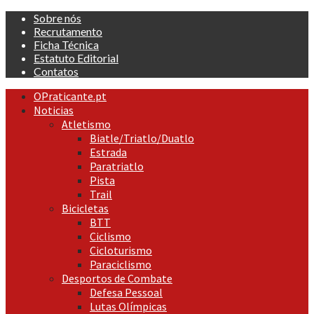
Skip
Sobre nós
to
Recrutamento
content
Ficha Técnica
Estatuto Editorial
Contatos
Primary
OPraticante.pt
Menu
Noticias
Atletismo
Biatle/Triatlo/Duatlo
Estrada
Paratriatlo
Pista
Trail
Bicicletas
BTT
Ciclismo
Cicloturismo
Paraciclismo
Desportos de Combate
Defesa Pessoal
Lutas Olímpicas