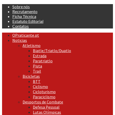
Skip
Sobre nós
to
Recrutamento
content
Ficha Técnica
Estatuto Editorial
Contatos
Primary
OPraticante.pt
Menu
Noticias
Atletismo
Biatle/Triatlo/Duatlo
Estrada
Paratriatlo
Pista
Trail
Bicicletas
BTT
Ciclismo
Cicloturismo
Paraciclismo
Desportos de Combate
Defesa Pessoal
Lutas Olímpicas