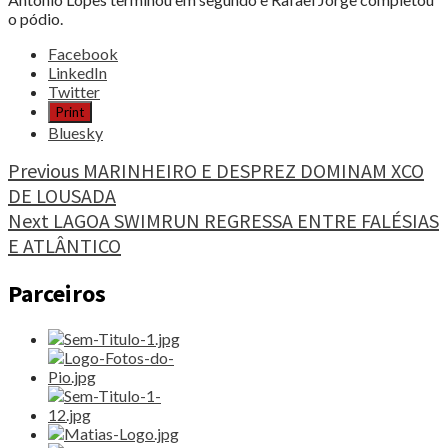
o pódio.
Share
Facebook
the
LinkedIn
post
Twitter
"HÉLDER
Print
SILVA
Bluesky
VENCE
47ª
Continue
Previous
MARINHEIRO E DESPREZ DOMINAM XCO
RAMPA
DE LOUSADA
Reading
DA
Next
LAGOA SWIMRUN REGRESSA ENTRE FALÉSIAS
PENHA"
E ATLÂNTICO
Parceiros