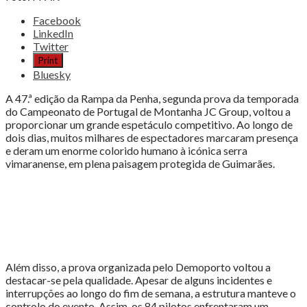
Share
Facebook
the
LinkedIn
post
Twitter
"HÉLDER
Print
SILVA
Bluesky
VENCE
47ª
A 47.ª edição da Rampa da Penha, segunda prova da temporada
RAMPA
do Campeonato de Portugal de Montanha JC Group, voltou a
DA
proporcionar um grande espetáculo competitivo. Ao longo de
PENHA"
dois dias, muitos milhares de espectadores marcaram presença
e deram um enorme colorido humano à icónica serra
vimaranense, em plena paisagem protegida de Guimarães.
Além disso, a prova organizada pelo Demoporto voltou a
destacar-se pela qualidade. Apesar de alguns incidentes e
interrupções ao longo do fim de semana, a estrutura manteve o
controlo do evento. Assim, os 84 pilotos enfrentaram um