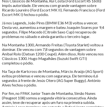
Nos Clássicos de Montanha, Rui Costa (Ford Escort RS 1600)
impôs autoridade. Ele venceu com grande vantagem sobre
Ricardo Loureiro (Ford Escort MK II). Fernando Francisco (Ford
Escort MK I) fechou o pódio.
Já nos Legends, João Pires (BMW E36 M3) voltou a vencer.
Desta vez, aumentou a margem e bateu Joaquim Soares por 9,4
segundos. Filipe Macedo (Citroën Saxo Cup) recuperou de
problemas no sábado e ainda garantiu o terceiro lugar.
Na Montanha 1300, Armando Freitas (Toyota Starlet) voltou a
dominar. Ele venceu com 7,8 segundos de vantagem sobre
Aníbal Rolo (Datsun 1200 Coupé). Além disso, Rolo venceu nos
Clássicos 1300. Hugo Magalhães (Suzuki Swift GTI)
completou o pódio.
Na Taça de Kartcross de Montanha, Márcio Araújo (AG Sport)
evitou problemas e venceu com segurança. Ele terminou 6,6
segundos à frente de Jesús Otero (AG Super Buggy). António
Alves fechou o pódio.
Por fim, no FPAK Junior Team de Montanha, Simão Nunes
(Peugeot 108) somou a segunda vitória consecutiva. Ainda
assim, teve de recuperar após um furo na primeira subida.
António Lopes terminou em segundo e Rafael Jorge completou