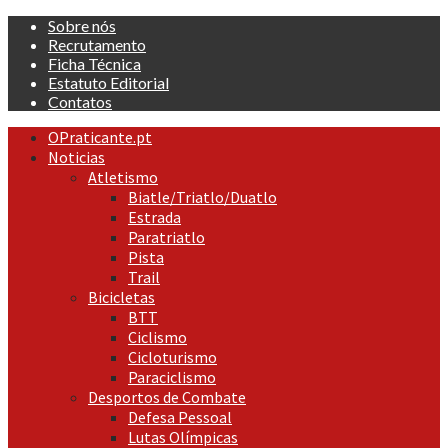
Skip
Sobre nós
to
Recrutamento
content
Ficha Técnica
Estatuto Editorial
Contatos
Primary
OPraticante.pt
Menu
Noticias
Atletismo
Biatle/Triatlo/Duatlo
Estrada
Paratriatlo
Pista
Trail
Bicicletas
BTT
Ciclismo
Cicloturismo
Paraciclismo
Desportos de Combate
Defesa Pessoal
Lutas Olímpicas