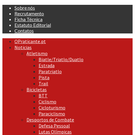
Skip
Sobre nós
to
Recrutamento
content
Ficha Técnica
Estatuto Editorial
Contatos
Primary
OPraticante.pt
Menu
Noticias
Atletismo
Biatle/Triatlo/Duatlo
Estrada
Paratriatlo
Pista
Trail
Bicicletas
BTT
Ciclismo
Cicloturismo
Paraciclismo
Desportos de Combate
Defesa Pessoal
Lutas Olímpicas