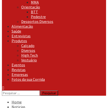
MMA
Orientação
BTT
Pedestre
Desportos Diversos
Alimentação
Saúde
Entrevistas
Produtos
Calçado
Diversos
High Tech
Vestuário
Eventos
Revistas
Empresas
Fotos da sua Corrida
Pesquisar
por:
Home
Noticias