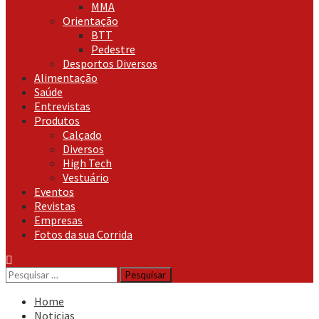
MMA
Orientação
BTT
Pedestre
Desportos Diversos
Alimentação
Saúde
Entrevistas
Produtos
Calçado
Diversos
High Tech
Vestuário
Eventos
Revistas
Empresas
Fotos da sua Corrida
Pesquisar
por:
Home
Noticias