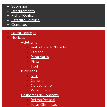
Skip
Sobre nós
to
Recrutamento
content
Ficha Técnica
Estatuto Editorial
Contatos
Primary
OPraticante.pt
Menu
Noticias
Atletismo
Biatle/Triatlo/Duatlo
Estrada
Paratriatlo
Pista
Trail
Bicicletas
BTT
Ciclismo
Cicloturismo
Paraciclismo
Desportos de Combate
Defesa Pessoal
Lutas Olímpicas