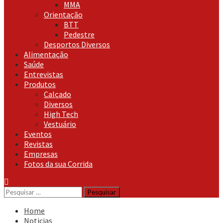
MMA
Orientação
BTT
Pedestre
Desportos Diversos
Alimentação
Saúde
Entrevistas
Produtos
Calçado
Diversos
High Tech
Vestuário
Eventos
Revistas
Empresas
Fotos da sua Corrida
Pesquisar
por:
Home
Noticias