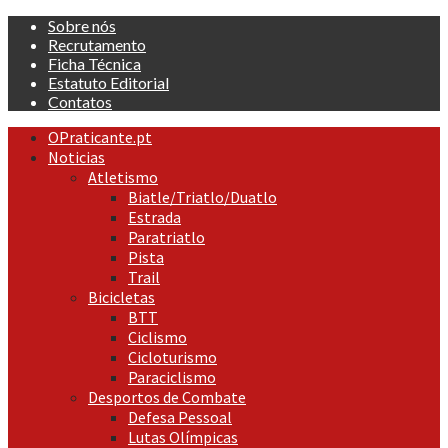
Skip
Sobre nós
to
Recrutamento
content
Ficha Técnica
Estatuto Editorial
Contatos
Primary
OPraticante.pt
Menu
Noticias
Atletismo
Biatle/Triatlo/Duatlo
Estrada
Paratriatlo
Pista
Trail
Bicicletas
BTT
Ciclismo
Cicloturismo
Paraciclismo
Desportos de Combate
Defesa Pessoal
Lutas Olímpicas