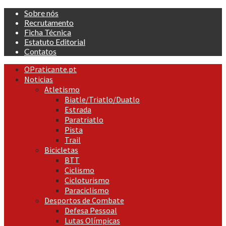
Skip
Sobre nós
to
Recrutamento
content
Ficha Técnica
Estatuto Editorial
Contatos
Primary
OPraticante.pt
Menu
Noticias
Atletismo
Biatle/Triatlo/Duatlo
Estrada
Paratriatlo
Pista
Trail
Bicicletas
BTT
Ciclismo
Cicloturismo
Paraciclismo
Desportos de Combate
Defesa Pessoal
Lutas Olímpicas