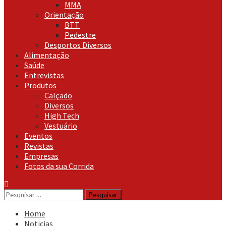
MMA
Orientação
BTT
Pedestre
Desportos Diversos
Alimentação
Saúde
Entrevistas
Produtos
Calçado
Diversos
High Tech
Vestuário
Eventos
Revistas
Empresas
Fotos da sua Corrida
Pesquisar
por:
Home
Noticias