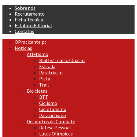
Skip
Sobre nós
to
Recrutamento
content
Ficha Técnica
Estatuto Editorial
Contatos
Primary
OPraticante.pt
Menu
Noticias
Atletismo
Biatle/Triatlo/Duatlo
Estrada
Paratriatlo
Pista
Trail
Bicicletas
BTT
Ciclismo
Cicloturismo
Paraciclismo
Desportos de Combate
Defesa Pessoal
Lutas Olímpicas