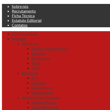
Skip
Sobre nós
to
Recrutamento
content
Ficha Técnica
Estatuto Editorial
Contatos
Primary
OPraticante.pt
Menu
Noticias
Atletismo
Biatle/Triatlo/Duatlo
Estrada
Paratriatlo
Pista
Trail
Bicicletas
BTT
Ciclismo
Cicloturismo
Paraciclismo
Desportos de Combate
Defesa Pessoal
Lutas Olímpicas