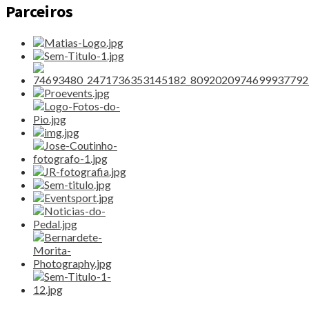
Parceiros
Inverno"