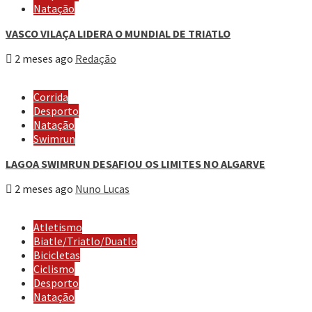
Natação
VASCO VILAÇA LIDERA O MUNDIAL DE TRIATLO
2 meses ago
Redação
Corrida
Desporto
Natação
Swimrun
LAGOA SWIMRUN DESAFIOU OS LIMITES NO ALGARVE
2 meses ago
Nuno Lucas
Atletismo
Biatle/Triatlo/Duatlo
Bicicletas
Ciclismo
Desporto
Natação