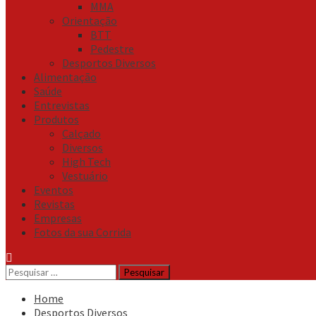
MMA
Orientação
BTT
Pedestre
Desportos Diversos
Alimentação
Saúde
Entrevistas
Produtos
Calçado
Diversos
High Tech
Vestuário
Eventos
Revistas
Empresas
Fotos da sua Corrida
Pesquisar
por:
Home
Desportos Diversos