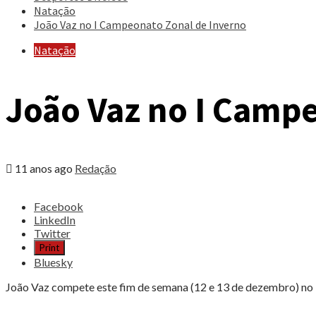
Natação
João Vaz no I Campeonato Zonal de Inverno
Natação
João Vaz no I Camp
11 anos ago
Redação
Share
Facebook
the
LinkedIn
post
Twitter
"João
Print
Vaz
Bluesky
no
I
João Vaz compete este fim de semana (12 e 13 de dezembro) no 
Campeonato
Zonal