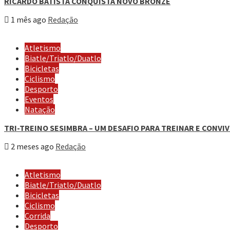
RICARDO BATISTA CONQUISTA NOVO BRONZE
1 mês ago
Redação
Atletismo
Biatle/Triatlo/Duatlo
Bicicletas
Ciclismo
Desporto
Eventos
Natação
TRI-TREINO SESIMBRA – UM DESAFIO PARA TREINAR E CONVI
2 meses ago
Redação
Atletismo
Biatle/Triatlo/Duatlo
Bicicletas
Ciclismo
Corrida
Desporto