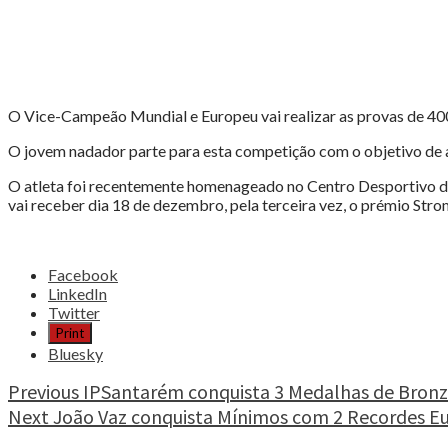
de
Inverno"
O Vice-Campeão Mundial e Europeu vai realizar as provas de 400
O jovem nadador parte para esta competição com o objetivo de 
O atleta foi recentemente homenageado no Centro Desportivo do
vai receber dia 18 de dezembro, pela terceira vez, o prémio Stro
Share
Facebook
the
LinkedIn
post
Twitter
"João
Print
Vaz
Bluesky
no
I
Continue
Previous
IPSantarém conquista 3 Medalhas de Bronze
Campeonato
Next
João Vaz conquista Mínimos com 2 Recordes E
Reading
Zonal
de