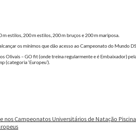
 m estilos, 200 m estilos, 200 m bruços e 200 m mariposa.
alcançar os mínimos que dão acesso ao Campeonato do Mundo DSIS
s Olivais – GO fit (onde treina regularmente e é Embaixador) p
mp (categoria ‘Europeu’).
 nos Campeonatos Universitários de Natação Piscina
uropeus