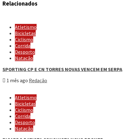
Relacionados
Atletismo
Bicicletas
Ciclismo
Corrida
Desporto
Natação
SPORTING CP E CN TORRES NOVAS VENCEM EM SERPA
1 mês ago
Redação
Atletismo
Bicicletas
Ciclismo
Corrida
Desporto
Natação