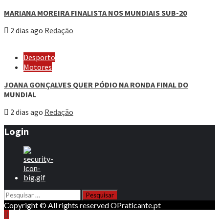
MARIANA MOREIRA FINALISTA NOS MUNDIAIS SUB-20
2 dias ago
Redação
Desporto
Motores
JOANA GONÇALVES QUER PÓDIO NA RONDA FINAL DO
MUNDIAL
2 dias ago
Redação
Login
Pesquisar
por:
Copyright © All rights reserved OPraticante.pt