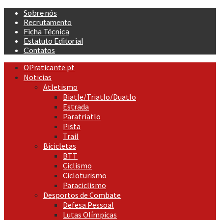
Skip
Sobre nós
to
Recrutamento
content
Ficha Técnica
Estatuto Editorial
Contatos
Primary
OPraticante.pt
Menu
Noticias
Atletismo
Biatle/Triatlo/Duatlo
Estrada
Paratriatlo
Pista
Trail
Bicicletas
BTT
Ciclismo
Cicloturismo
Paraciclismo
Desportos de Combate
Defesa Pessoal
Lutas Olímpicas