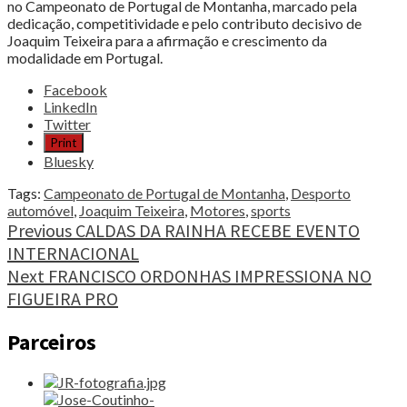
no Campeonato de Portugal de Montanha, marcado pela
dedicação, competitividade e pelo contributo decisivo de
Joaquim Teixeira para a afirmação e crescimento da
modalidade em Portugal.
Share
Facebook
the
LinkedIn
post
Twitter
"JOAQUIM
Print
TEIXEIRA
Bluesky
ANUNCIOU
O
Tags:
Campeonato de Portugal de Montanha
,
Desporto
FIM
automóvel
,
Joaquim Teixeira
,
Motores
,
sports
DA
Continue
Previous
CALDAS DA RAINHA RECEBE EVENTO
CARREIRA"
INTERNACIONAL
Reading
Next
FRANCISCO ORDONHAS IMPRESSIONA NO
FIGUEIRA PRO
Parceiros