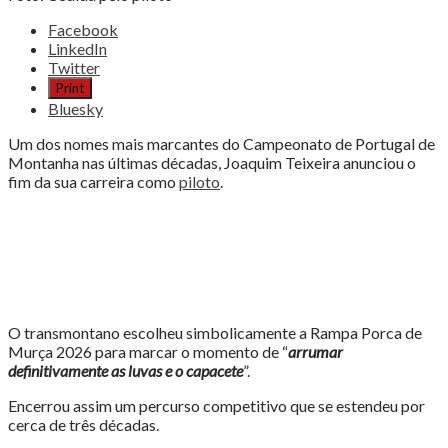
Share
Facebook
the
LinkedIn
post
Twitter
"JOAQUIM
Print
TEIXEIRA
Bluesky
ANUNCIOU
O
Um dos nomes mais marcantes do Campeonato de Portugal de
FIM
Montanha nas últimas décadas, Joaquim Teixeira anunciou o
DA
fim da sua carreira como
piloto
.
CARREIRA"
O transmontano escolheu simbolicamente a Rampa Porca de
Murça 2026 para marcar o momento de “
arrumar
definitivamente as luvas e o capacete
”.
Encerrou assim um percurso competitivo que se estendeu por
cerca de três décadas.