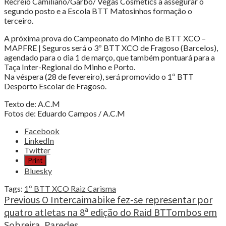
Recreio Camiliano/Garbo/ Vegas Cosmetics a assegurar o
segundo posto e a Escola BTT Matosinhos formação o
terceiro.
A próxima prova do Campeonato do Minho de BTT XCO –
MAPFRE | Seguros será o 3º BTT XCO de Fragoso (Barcelos),
agendado para o dia 1 de março, que também pontuará para a
Taça Inter-Regional do Minho e Porto.
Na véspera (28 de fevereiro), será promovido o 1º BTT
Desporto Escolar de Fragoso.
Texto de: A.C.M
Fotos de: Eduardo Campos / A.C.M
Share
Facebook
the
LinkedIn
post
Twitter
"José
Print
Dias
Bluesky
e
Ana
Tags:
1º BTT XCO Raiz Carisma
Vigário
Continue
Previous
O Intercaimabike fez-se representar por
venceram
quatro atletas na 8ª edição do Raid BTTombos em
Reading
o
Sobreira, Paredes