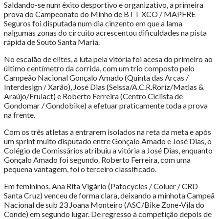
Saldando-se num êxito desportivo e organizativo, a primeira
prova do Campeonato do Minho de BTT XCO / MAPFRE
Seguros foi disputada num dia cinzento em que a lama
nalgumas zonas do circuito acrescentou dificuldades na pista
rápida de Souto Santa Maria.
No escalão de elites, a luta pela vitória foi acesa do primeiro ao
último centímetro da corrida, com um trio composto pelo
Campeão Nacional Gonçalo Amado (Quinta das Arcas /
Interdesign / Xarão), José Dias (Seissa/A.C.R.Roriz/Matias &
Araújo/Frulact) e Roberto Ferreira (Centro Ciclista de
Gondomar / Gondobike) a efetuar praticamente toda a prova
na frente.
Com os três atletas a entrarem isolados na reta da meta e após
um sprint muito disputado entre Gonçalo Amado e José Dias, o
Colégio de Comissários atribuiu a vitória a José Dias, enquanto
Gonçalo Amado foi segundo. Roberto Ferreira, com uma
pequena vantagem, foi o terceiro classificado.
Em femininos, Ana Rita Vigário (Patocycles / Coluer / CRD
Santa Cruz) venceu de forma clara, deixando a minhota Campeã
Nacional de sub 23 Joana Monteiro (ASC/Bike Zone-Vila do
Conde) em segundo lugar. De regresso à competição depois de