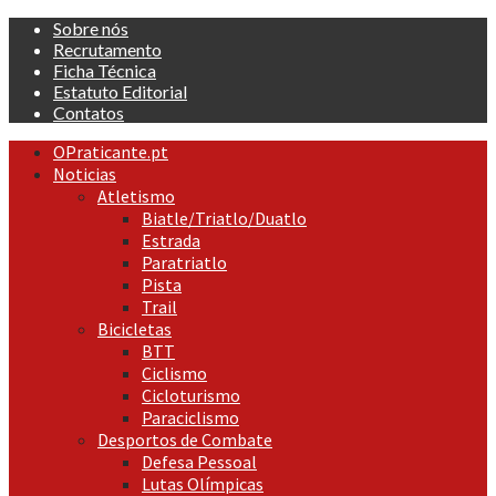
Skip
Sobre nós
to
Recrutamento
content
Ficha Técnica
Estatuto Editorial
Contatos
Primary
OPraticante.pt
Menu
Noticias
Atletismo
Biatle/Triatlo/Duatlo
Estrada
Paratriatlo
Pista
Trail
Bicicletas
BTT
Ciclismo
Cicloturismo
Paraciclismo
Desportos de Combate
Defesa Pessoal
Lutas Olímpicas