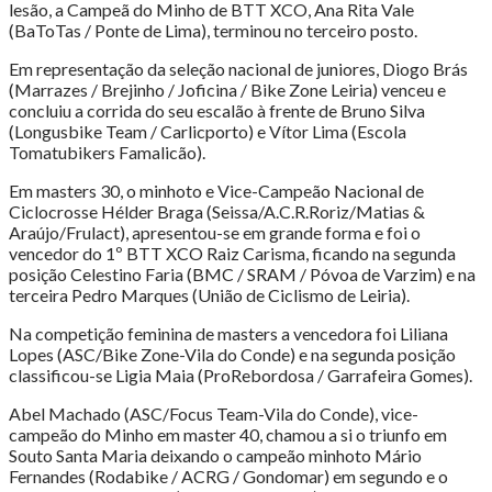
lesão, a Campeã do Minho de BTT XCO, Ana Rita Vale
(BaToTas / Ponte de Lima), terminou no terceiro posto.
Em representação da seleção nacional de juniores, Diogo Brás
(Marrazes / Brejinho / Joficina / Bike Zone Leiria) venceu e
concluiu a corrida do seu escalão à frente de Bruno Silva
(Longusbike Team / Carlicporto) e Vítor Lima (Escola
Tomatubikers Famalicão).
Em masters 30, o minhoto e Vice-Campeão Nacional de
Ciclocrosse Hélder Braga (Seissa/A.C.R.Roriz/Matias &
Araújo/Frulact), apresentou-se em grande forma e foi o
vencedor do 1º BTT XCO Raiz Carisma, ficando na segunda
posição Celestino Faria (BMC / SRAM / Póvoa de Varzim) e na
terceira Pedro Marques (União de Ciclismo de Leiria).
Na competição feminina de masters a vencedora foi Liliana
Lopes (ASC/Bike Zone-Vila do Conde) e na segunda posição
classificou-se Ligia Maia (ProRebordosa / Garrafeira Gomes).
Abel Machado (ASC/Focus Team-Vila do Conde), vice-
campeão do Minho em master 40, chamou a si o triunfo em
Souto Santa Maria deixando o campeão minhoto Mário
Fernandes (Rodabike / ACRG / Gondomar) em segundo e o