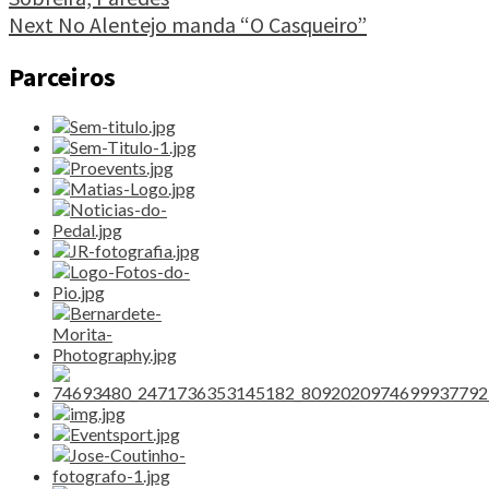
1º
BTT
Next
No Alentejo manda “O Casqueiro”
XCO
Raiz
Parceiros
Carisma"