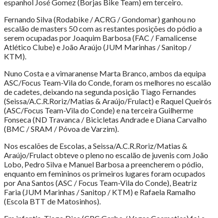
espanhol José Gomez (Borjas Bike Team) em terceiro.
Fernando Silva (Rodabike / ACRG / Gondomar) ganhou no
escalão de masters 50 com as restantes posições do pódio a
serem ocupadas por Joaquim Barbosa (FAC / Famalicense
Atlético Clube) e João Araújo (JUM Marinhas / Sanitop /
KTM).
Nuno Costa e a vimaranense Marta Branco, ambos da equipa
ASC/Focus Team-Vila do Conde, foram os melhores no escalão
de cadetes, deixando na segunda posição Tiago Fernandes
(Seissa/A.C.R.Roriz/Matias & Araújo/Frulact) e Raquel Queirós
(ASC/Focus Team-Vila do Conde) e na terceira Guilherme
Fonseca (ND Travanca / Bicicletas Andrade e Diana Carvalho
(BMC / SRAM / Póvoa de Varzim).
Nos escalões de Escolas, a Seissa/A.C.R.Roriz/Matias &
Araújo/Frulact obteve o pleno no escalão de juvenis com João
Lobo, Pedro Silva e Manuel Barbosa a preencherem o pódio,
enquanto em femininos os primeiros lugares foram ocupados
por Ana Santos (ASC / Focus Team-Vila do Conde), Beatriz
Faria (JUM Marinhas / Sanitop / KTM) e Rafaela Ramalho
(Escola BTT de Matosinhos).