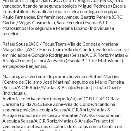
Em infantis, Tiago Dias (CRC Garbo / Vegas Cosmetics) foi o
vencedor, ficando na segunda posição Miguel Pedroso (Escola
Tomatubikers Famalicão) e na terceira o colega de equipa
Paulo Fernandes. Em femininos, venceu Beatriz Pereira (CRC
Garbo / Vegas Cosmetics), Sara Ferreira (Escola BTT
Matosinhos) foi segunda e Mariana Líbano (Individual) a
terceira.
Rafael Sousa (ASC / Focus Team-Vila do Conde) e Mariana
Magalhães (ASC / Focus Team-Vila do Conde), evidenciaram-se
em iniciados e Gonçalo Rodrigues (Seissa/A.C.R.Roriz/Matias &
Araújo/Frulact) e Lara Azevedo (Escola BTT de Matosinhos)
em pupilos-benjamins.
Na categoria vertente de promoção venceu Rafael Martins
(Centro de Ciclismo José Martins), seguido de Mário Ferreira
(Seissa/A.C.R.Roriz/Matias & Araújo/Frulact) e João Duarte
(Individual).
A vitória coletivamente (competição) no 1º BTT XCO Raiz
Carisma foi da ASC/Bike Zone-Vila do Conde, ficando na
segunda posição a equipa Seissa/A.C.R.Roriz/Matias &
Araújo/Frulact e na terceira a Rodabie / ACRG / Gondomar.
A equipa Seissa/A.C.R.Roriz/Matias & Araújo/Frulact foi
vencedora coletiva nos escalões de escolas com o Centro de