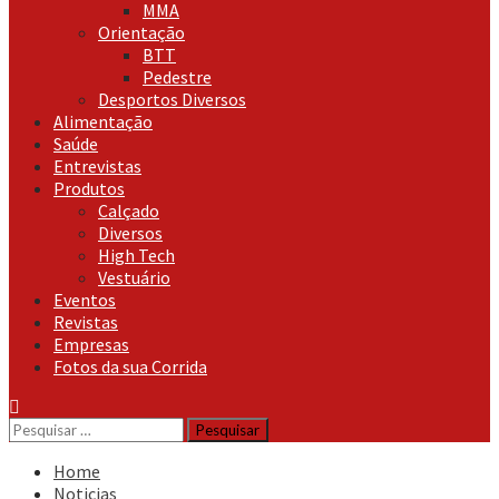
MMA
Orientação
BTT
Pedestre
Desportos Diversos
Alimentação
Saúde
Entrevistas
Produtos
Calçado
Diversos
High Tech
Vestuário
Eventos
Revistas
Empresas
Fotos da sua Corrida
Pesquisar
por:
Home
Noticias