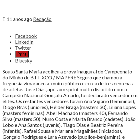
11 anos ago
Redação
Share
Facebook
the
LinkedIn
post
Twitter
"José
Print
Dias
Bluesky
e
Ana
Souto Santa Maria acolheu a prova inaugural do Campeonato
Vigário
do Minho de BTT XCO / MAPFRE Seguro que chamou à
venceram
freguesia vimaranense muito público e cerca de três centenas
o
de atletas. José Dias, após um sprint muito discutido com o
1º
Campeão Nacional Gonçalo Amado, foi declarado vencedor em
BTT
elites. Os restantes vencedores foram Ana Vigário (femininos),
XCO
Diogo Brás (juniores), Hélder Braga (masters 30), Liliana Lopes
Raiz
(masters femininas), Abel Machado (masters 40), Fernando
Carisma"
Silva (masters 50), Nuno Costa e Marta Branco (cadetes), João
Lobo e Ana Santos (juvenis), Tiago Dias e Beatriz Pereira
(infantis), Rafael Sousa e Mariana Magalhães (iniciados),
Gonçalo Rodrigues e Lara Azevedo (pupilos-benjamins), e