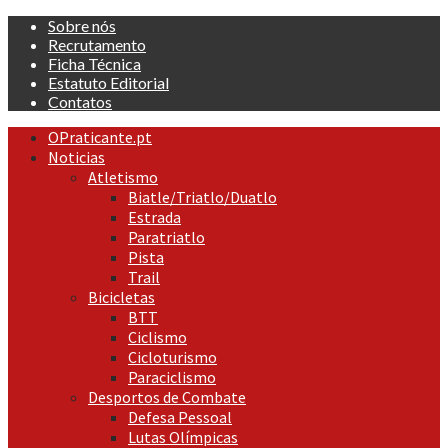
Skip
Sobre nós
to
Recrutamento
content
Ficha Técnica
Estatuto Editorial
Contatos
Primary
OPraticante.pt
Menu
Noticias
Atletismo
Biatle/Triatlo/Duatlo
Estrada
Paratriatlo
Pista
Trail
Bicicletas
BTT
Ciclismo
Cicloturismo
Paraciclismo
Desportos de Combate
Defesa Pessoal
Lutas Olímpicas