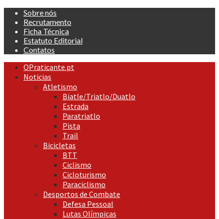
Skip
Sobre nós
to
Recrutamento
content
Ficha Técnica
Estatuto Editorial
Contatos
Primary
OPraticante.pt
Menu
Noticias
Atletismo
Biatle/Triatlo/Duatlo
Estrada
Paratriatlo
Pista
Trail
Bicicletas
BTT
Ciclismo
Cicloturismo
Paraciclismo
Desportos de Combate
Defesa Pessoal
Lutas Olímpicas