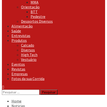
MMA
Orientação
BTT
Pedestre
Desportos Diversos
Alimentação
Saúde
Entrevistas
Produtos
Calçado
Diversos
High Tech
Vestuário
Eventos
Revistas
Empresas
Fotos da sua Corrida
Pesquisar
por:
Home
Noticias