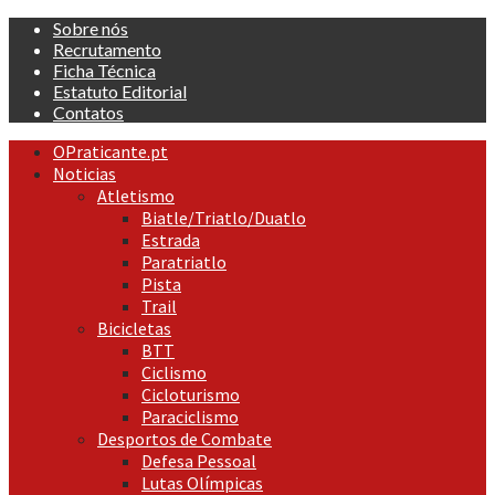
Skip
Sobre nós
to
Recrutamento
content
Ficha Técnica
Estatuto Editorial
Contatos
Primary
OPraticante.pt
Menu
Noticias
Atletismo
Biatle/Triatlo/Duatlo
Estrada
Paratriatlo
Pista
Trail
Bicicletas
BTT
Ciclismo
Cicloturismo
Paraciclismo
Desportos de Combate
Defesa Pessoal
Lutas Olímpicas