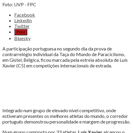
Foto: UVP - FPC
Share
Facebook
the
LinkedIn
post
Twitter
"LUÍS
Print
XAVIER
Bluesky
ESTREIA-
SE
A participação portuguesa no segundo dia da prova de
COM
contrarrelógio individual da Taça do Mundo de Paraciclismo,
SINAIS
em Gistel, Bélgica, ficou marcada pela estreia absoluta de Luís
POSITIVOS"
Xavier (C5) em competições internacionais de estrada.
Integrado num grupo de elevado nível competitivo, onde
estiveram presentes os melhores atletas do mundo, o corredor
português demonstrou personalidade e margem de progressão.
Num grupo composto por 33 atletas,
Luís Xavier
alcançou o