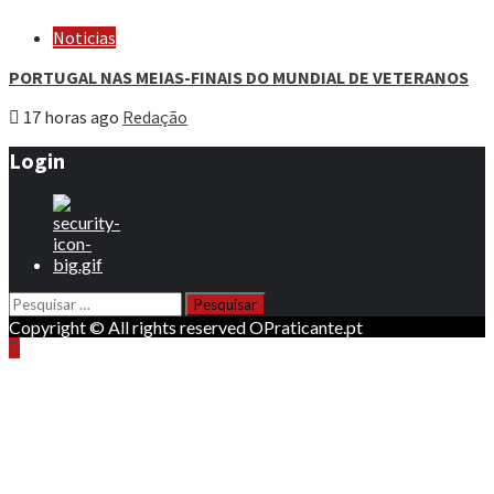
Noticias
PORTUGAL NAS MEIAS-FINAIS DO MUNDIAL DE VETERANOS
17 horas ago
Redação
Login
Pesquisar
por:
Copyright © All rights reserved OPraticante.pt