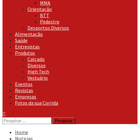
MMA
Orientação
BTT
Pedestre
Desportos Diversos
Alimentação
Saúde
Entrevistas
Produtos
Calçado
Diversos
High Tech
Vestuário
Eventos
Revistas
Empresas
Fotos da sua Corrida
Pesquisar
por:
Home
Noticias