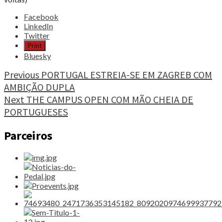
Share
Facebook
the
LinkedIn
post
Twitter
"LUÍS
Print
XAVIER
Bluesky
ESTREIA-
SE
Continue
Previous
PORTUGAL ESTREIA-SE EM ZAGREB COM
COM
AMBIÇÃO DUPLA
Reading
SINAIS
Next
THE CAMPUS OPEN COM MÃO CHEIA DE
POSITIVOS"
PORTUGUESES
Parceiros