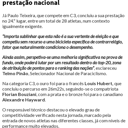
prestação nacional
Já Paulo Teixeira, que compete em C3, concluiu a sua prestação
no 24.º lugar, entre um total de 28 atletas, num contexto
igualmente exigente.
“Importa sublinhar que esta não é a sua vertente de eleição e que
competiu sem recurso a uma bicicleta específica de contrarrelógio,
fator que naturalmente condiciona o desempenho.
Ainda assim, perspetiva-se uma melhoria significativa na prova de
fundo, onde poderá lutar por um resultado dentro do top-20, zona
de atribuição de pontos para o ranking das nações”
, esclareceu
Telmo Pinão
, Selecionador Nacional de Paraciclismo.
Na categoria C3, o ouro foi para o francês
Louis Hubert,
que
concluiu o percurso em 26m22s, seguindo-se o compatriota
Florian Bouziani
, com a prata e o bronze foi para o canadiano
Alexandre Hayward
.
O responsável técnico destacou o elevado grau de
competitividade verificado nesta jornada, marcado pela
entrada de novos atletas nas diferentes classes, já com níveis de
performance muito elevados.