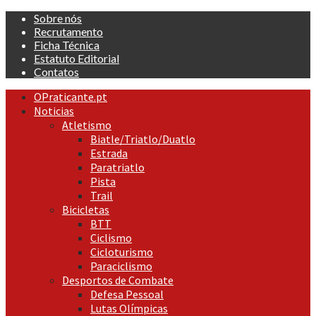
Skip
Sobre nós
to
Recrutamento
content
Ficha Técnica
Estatuto Editorial
Contatos
Primary
OPraticante.pt
Menu
Noticias
Atletismo
Biatle/Triatlo/Duatlo
Estrada
Paratriatlo
Pista
Trail
Bicicletas
BTT
Ciclismo
Cicloturismo
Paraciclismo
Desportos de Combate
Defesa Pessoal
Lutas Olímpicas