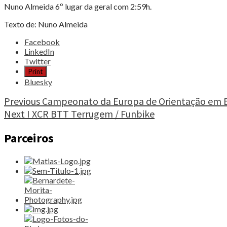
Nuno Almeida 6º lugar da geral com 2:59h.
Texto de: Nuno Almeida
Share
Facebook
the
LinkedIn
post
Twitter
"Maratona
Print
de
Bluesky
Arouca
/
Continue
Previous
Campeonato da Europa de Orientação em B
5ª
Next
I XCR BTT Terrugem / Funbike
Reading
etapa
da
Parceiros
Taça
Regional
de
XCM
do
Centro"