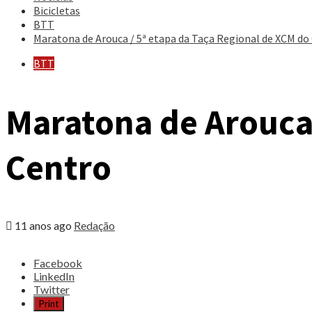
Bicicletas
BTT
Maratona de Arouca / 5ª etapa da Taça Regional de XCM do
BTT
Maratona de Arouca 
Centro
11 anos ago
Redação
Share
Facebook
the
LinkedIn
post
Twitter
"Maratona
Print