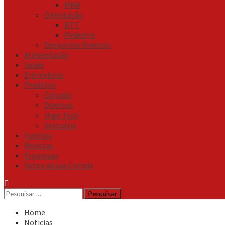
MMA
Orientação
BTT
Pedestre
Desportos Diversos
Alimentação
Saúde
Entrevistas
Produtos
Calçado
Diversos
High Tech
Vestuário
Eventos
Revistas
Empresas
Fotos da sua Corrida
Pesquisar
por:
Home
Noticias