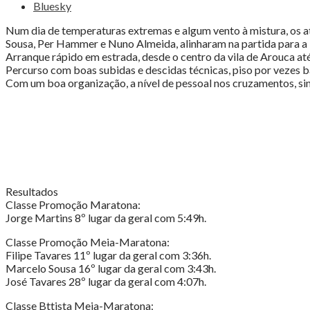
de
Bluesky
Arouca
/
Num dia de temperaturas extremas e algum vento à mistura, os at
5ª
Sousa, Per Hammer e Nuno Almeida, alinharam na partida para a 
etapa
Arranque rápido em estrada, desde o centro da vila de Arouca até 
da
Percurso com boas subidas e descidas técnicas, piso por vezes b
Taça
Com um boa organização, a nível de pessoal nos cruzamentos, sin
Regional
de
XCM
do
Centro"
Resultados
Classe Promoção Maratona:
Jorge Martins 8º lugar da geral com 5:49h.
Classe Promoção Meia-Maratona:
Filipe Tavares 11º lugar da geral com 3:36h.
Marcelo Sousa 16º lugar da geral com 3:43h.
José Tavares 28º lugar da geral com 4:07h.
Classe Bttista Meia-Maratona: