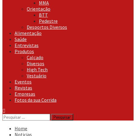
MMA
Orientação
BTT
Pedestre
Desportos Diversos
Alimentação
Saúde
Entrevistas
Produtos
Calçado
Diversos
High Tech
Vestuário
Eventos
Revistas
Empresas
Fotos da sua Corrida
Pesquisar
por:
Home
Noticias