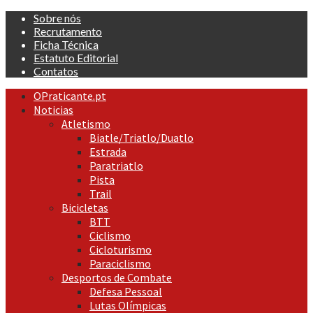
Skip
Sobre nós
to
Recrutamento
content
Ficha Técnica
Estatuto Editorial
Contatos
Primary
OPraticante.pt
Menu
Noticias
Atletismo
Biatle/Triatlo/Duatlo
Estrada
Paratriatlo
Pista
Trail
Bicicletas
BTT
Ciclismo
Cicloturismo
Paraciclismo
Desportos de Combate
Defesa Pessoal
Lutas Olímpicas