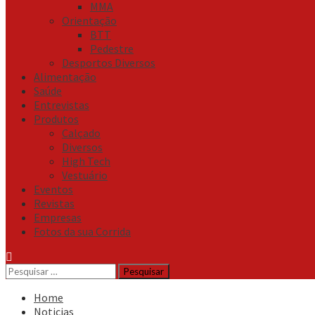
MMA
Orientação
BTT
Pedestre
Desportos Diversos
Alimentação
Saúde
Entrevistas
Produtos
Calçado
Diversos
High Tech
Vestuário
Eventos
Revistas
Empresas
Fotos da sua Corrida
Pesquisar
por:
Home
Noticias