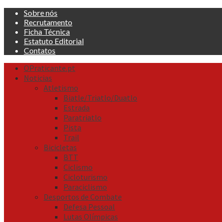
Skip
Sobre nós
to
Recrutamento
content
Ficha Técnica
Estatuto Editorial
Contatos
Primary
OPraticante.pt
Menu
Noticias
Atletismo
Biatle/Triatlo/Duatlo
Estrada
Paratriatlo
Pista
Trail
Bicicletas
BTT
Ciclismo
Cicloturismo
Paraciclismo
Desportos de Combate
Defesa Pessoal
Lutas Olímpicas