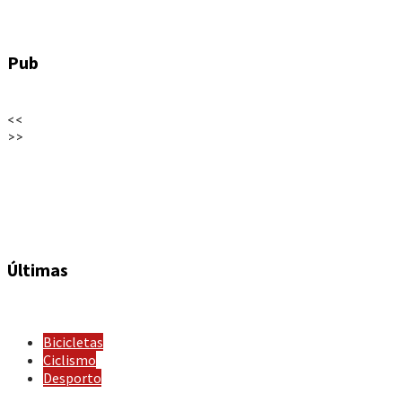
Pub
<<
>>
Últimas
Bicicletas
Ciclismo
Desporto