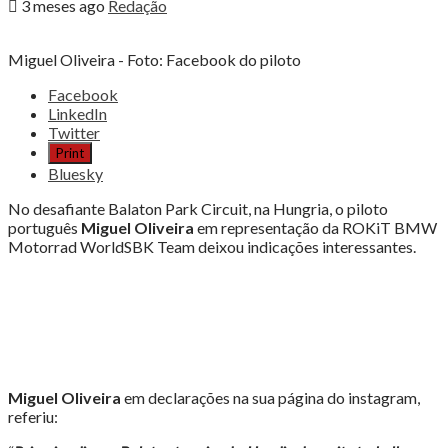
3 meses ago
Redação
Miguel Oliveira - Foto: Facebook do piloto
Share
Facebook
the
LinkedIn
post
Twitter
"MIGUEL
Print
OLIVEIRA
Bluesky
COM
BOM
No desafiante Balaton Park Circuit, na Hungria, o piloto
ARRANQUE
português
Miguel Oliveira
em representação da ROKiT BMW
NA
Motorrad WorldSBK Team deixou indicações interessantes.
HUNGRIA"
Miguel Oliveira
em declarações na sua página do instagram,
referiu: