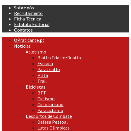
Skip
Sobre nós
to
Recrutamento
content
Ficha Técnica
Estatuto Editorial
Contatos
Primary
OPraticante.pt
Menu
Noticias
Atletismo
Biatle/Triatlo/Duatlo
Estrada
Paratriatlo
Pista
Trail
Bicicletas
BTT
Ciclismo
Cicloturismo
Paraciclismo
Desportos de Combate
Defesa Pessoal
Lutas Olímpicas