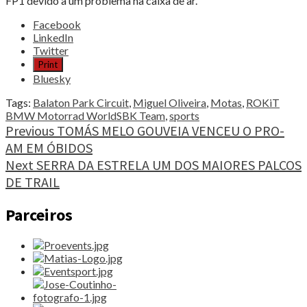
FP1 devido a um problema na caixa de ar.
Share
Facebook
the
LinkedIn
post
Twitter
"MIGUEL
Print
OLIVEIRA
Bluesky
COM
BOM
Tags:
Balaton Park Circuit
,
Miguel Oliveira
,
Motas
,
ROKiT
ARRANQUE
BMW Motorrad WorldSBK Team
,
sports
NA
Continue
Previous
TOMÁS MELO GOUVEIA VENCEU O PRO-
HUNGRIA"
AM EM ÓBIDOS
Reading
Next
SERRA DA ESTRELA UM DOS MAIORES PALCOS
DE TRAIL
Parceiros