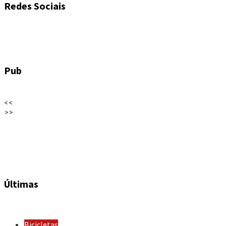
Redes Sociais
Pub
<<
>>
Últimas
Bicicletas