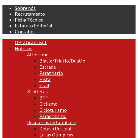
Skip
Sobre nós
to
Recrutamento
content
Ficha Técnica
Estatuto Editorial
Contatos
Primary
OPraticante.pt
Menu
Noticias
Atletismo
Biatle/Triatlo/Duatlo
Estrada
Paratriatlo
Pista
Trail
Bicicletas
BTT
Ciclismo
Cicloturismo
Paraciclismo
Desportos de Combate
Defesa Pessoal
Lutas Olímpicas