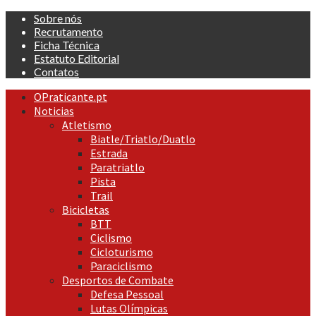
Skip
Sobre nós
to
Recrutamento
content
Ficha Técnica
Estatuto Editorial
Contatos
Primary
OPraticante.pt
Menu
Noticias
Atletismo
Biatle/Triatlo/Duatlo
Estrada
Paratriatlo
Pista
Trail
Bicicletas
BTT
Ciclismo
Cicloturismo
Paraciclismo
Desportos de Combate
Defesa Pessoal
Lutas Olímpicas