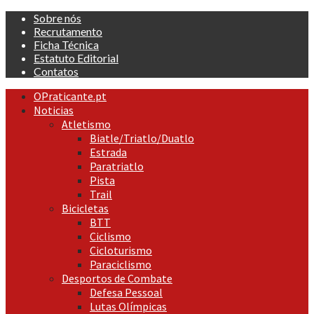
Skip
Sobre nós
to
Recrutamento
content
Ficha Técnica
Estatuto Editorial
Contatos
Primary
OPraticante.pt
Menu
Noticias
Atletismo
Biatle/Triatlo/Duatlo
Estrada
Paratriatlo
Pista
Trail
Bicicletas
BTT
Ciclismo
Cicloturismo
Paraciclismo
Desportos de Combate
Defesa Pessoal
Lutas Olímpicas