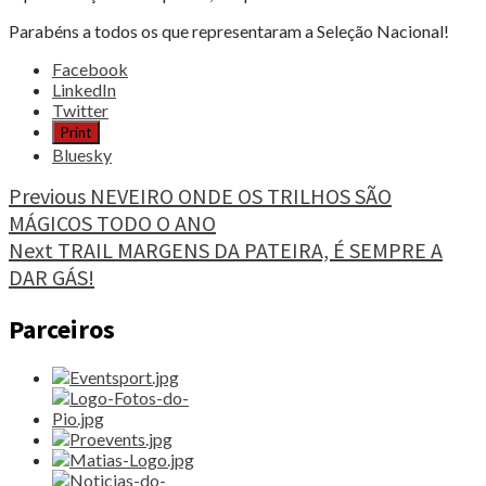
Parabéns a todos os que representaram a Seleção Nacional!
Share
Facebook
the
LinkedIn
post
Twitter
"NAVAL
Print
DE
Bluesky
SESIMBRA
DE
Continue
Previous
NEVEIRO ONDE OS TRILHOS SÃO
OURO
MÁGICOS TODO O ANO
Reading
E
Next
TRAIL MARGENS DA PATEIRA, É SEMPRE A
PRATA
NO
DAR GÁS!
MUNDIAL"
Parceiros