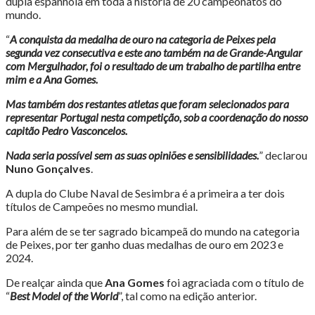
dupla espanhola em toda a história de 20 campeonatos do
mundo.
“
A conquista da medalha de ouro na categoria de Peixes pela
segunda vez consecutiva e este ano também na de Grande-Angular
com Mergulhador, foi o resultado de um trabalho de partilha entre
mim e a Ana Gomes.
Mas também dos restantes atletas que foram selecionados para
representar Portugal nesta competição, sob a coordenação do nosso
capitão Pedro Vasconcelos.
Nada seria possível sem as suas opiniões e sensibilidades.
” declarou
Nuno Gonçalves
.
A dupla do Clube Naval de Sesimbra é a primeira a ter dois
títulos de Campeões no mesmo mundial.
Para além de se ter sagrado bicampeã do mundo na categoria
de Peixes, por ter ganho duas medalhas de ouro em 2023 e
2024.
De realçar ainda que
Ana Gomes
foi agraciada com o título de
“
Best Model of the World
”, tal como na edição anterior.