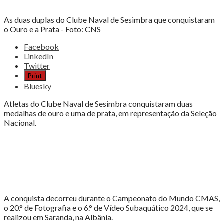
As duas duplas do Clube Naval de Sesimbra que conquistaram
o Ouro e a Prata - Foto: CNS
Share
Facebook
the
LinkedIn
post
Twitter
"NAVAL
Print
DE
Bluesky
SESIMBRA
DE
Atletas do Clube Naval de Sesimbra conquistaram duas
OURO
medalhas de ouro e uma de prata, em representação da Seleção
E
Nacional.
PRATA
NO
MUNDIAL"
A conquista decorreu durante o Campeonato do Mundo CMAS,
o 20.° de Fotografia e o 6.° de Vídeo Subaquático 2024, que se
realizou em Saranda, na Albânia.