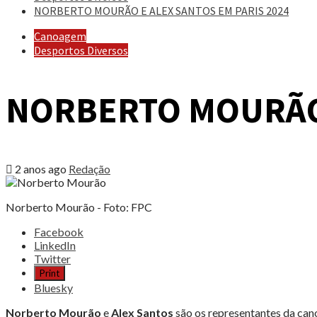
NORBERTO MOURÃO E ALEX SANTOS EM PARIS 2024
Canoagem
Desportos Diversos
NORBERTO MOURÃO 
2 anos ago
Redação
Norberto Mourão - Foto: FPC
Share
Facebook
the
LinkedIn
post
Twitter
"NORBERTO
Print
MOURÃO
Bluesky
E
ALEX
Norberto Mourão
e
Alex Santos
são os representantes da can