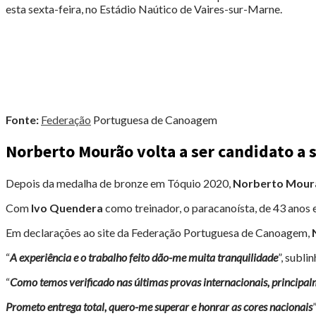
SANTOS
esta sexta-feira, no Estádio Naútico de Vaires-sur-Marne.
EM
PARIS
2024"
Fonte:
Federação
Portuguesa de Canoagem
Norberto Mourão volta a ser candidato a 
Depois da medalha de bronze em Tóquio 2020,
Norberto Mour
Com
Ivo Quendera
como treinador, o paracanoísta, de 43 anos 
Em declarações ao site da Federação Portuguesa de Canoagem,
“
A experiência e o trabalho feito dão-me muita tranquilidade
”, subli
“
Como temos verificado nas últimas provas internacionais, principalme
Prometo entrega total, quero-me superar e honrar as cores nacionais