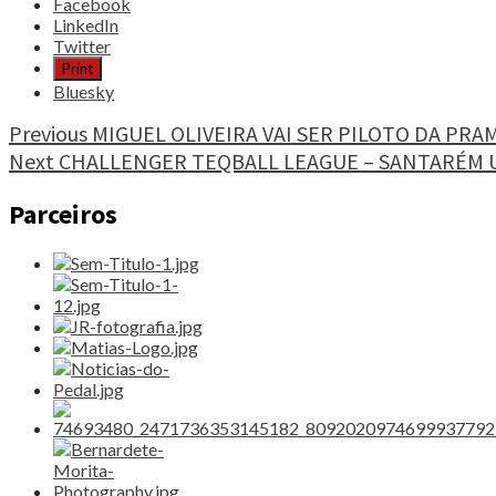
Share
Facebook
the
LinkedIn
post
Twitter
"NORBERTO
Print
MOURÃO
Bluesky
E
ALEX
Continue
Previous
MIGUEL OLIVEIRA VAI SER PILOTO DA PRA
SANTOS
Next
CHALLENGER TEQBALL LEAGUE – SANTARÉM 
Reading
EM
PARIS
Parceiros
2024"