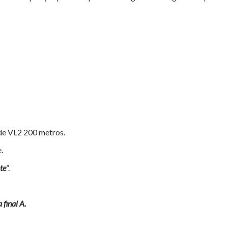
 de VL2 200 metros.
.
te
”.
 final A.