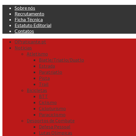
Skip
Sobre nós
to
Recrutamento
content
Ficha Técnica
Estatuto Editorial
Contatos
Primary
OPraticante.pt
Menu
Noticias
Atletismo
Biatle/Triatlo/Duatlo
Estrada
Paratriatlo
Pista
Trail
Bicicletas
BTT
Ciclismo
Cicloturismo
Paraciclismo
Desportos de Combate
Defesa Pessoal
Lutas Olímpicas