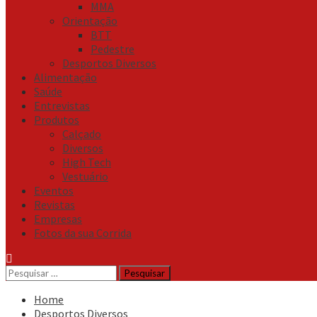
MMA
Orientação
BTT
Pedestre
Desportos Diversos
Alimentação
Saúde
Entrevistas
Produtos
Calçado
Diversos
High Tech
Vestuário
Eventos
Revistas
Empresas
Fotos da sua Corrida
Pesquisar
por:
Home
Desportos Diversos