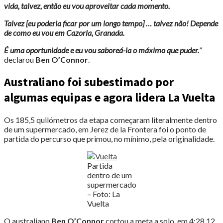
vida, talvez, então eu vou aproveitar cada momento.
Talvez [eu poderia ficar por um longo tempo] … talvez não! Depende
de como eu vou em Cazorla, Granada.
É uma oportunidade e eu vou saboreá-la o máximo que puder.
”
declarou
Ben O’Connor
.
Australiano foi subestimado por
algumas equipas e agora lidera La Vuelta
Os 185,5 quilómetros da etapa começaram literalmente dentro
de um supermercado, em Jerez de la Frontera foi o ponto de
partida do percurso que primou, no mínimo, pela originalidade.
Partida
dentro de um
supermercado
– Foto: La
Vuelta
O australiano
Ben O’Connor
cortou a meta a solo, em 4:28.12