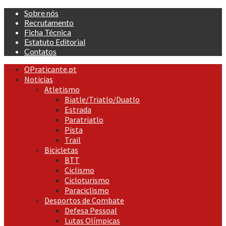
Skip
Sobre nós
to
Recrutamento
content
Ficha Técnica
Estatuto Editorial
Contatos
Primary
OPraticante.pt
Menu
Noticias
Atletismo
Biatle/Triatlo/Duatlo
Estrada
Paratriatlo
Pista
Trail
Bicicletas
BTT
Ciclismo
Cicloturismo
Paraciclismo
Desportos de Combate
Defesa Pessoal
Lutas Olímpicas