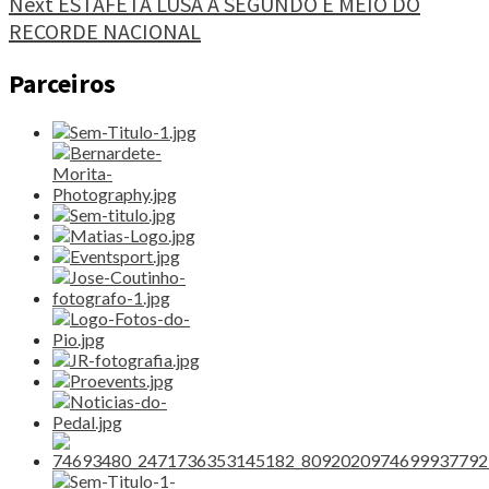
Next
ESTAFETA LUSA A SEGUNDO E MEIO DO
TERCEIRO"
RECORDE NACIONAL
Parceiros