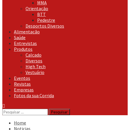
MMA
Orientação
BTT
Pedestre
Desportos Diversos
Alimentação
Saúde
Entrevistas
Produtos
Calçado
Diversos
High Tech
Vestuário
Eventos
Revistas
Empresas
Fotos da sua Corrida
Pesquisar
por:
Home
Noticias