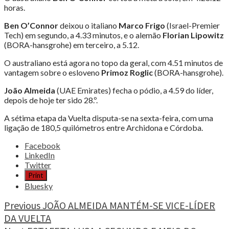
horas.
Ben O’Connor
deixou o italiano
Marco Frigo
(Israel-Premier
Tech) em segundo, a 4.33 minutos, e o alemão
Florian Lipowitz
(BORA-hansgrohe) em terceiro, a 5.12.
O australiano está agora no topo da geral, com 4.51 minutos de
vantagem sobre o esloveno
Primoz Roglic
(BORA-hansgrohe).
João Almeida
(UAE Emirates) fecha o pódio, a 4.59 do líder,
depois de hoje ter sido 28.º.
A sétima etapa da Vuelta disputa-se na sexta-feira, com uma
ligação de 180,5 quilómetros entre Archidona e Córdoba.
Share
Facebook
the
LinkedIn
post
Twitter
"VUELTA,
Print
BEN
Bluesky
O’CONNOR
NOVO
Continue
Previous
JOÃO ALMEIDA MANTÉM-SE VICE-LÍDER
LÍDER,
DA VUELTA
Reading
ALMEIDA