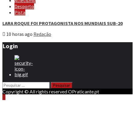
Atletismo
Desporto
Pista
LARA ROQUE FOI PROTAGONISTA NOS MUNDIAIS SUB-20
10 horas ago
Redação
Login
Pesquisar
por:
Copyright © All rights reserved OPraticante.pt