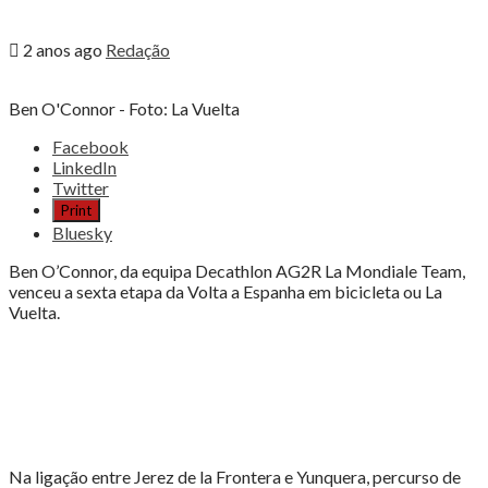
2 anos ago
Redação
Ben O'Connor - Foto: La Vuelta
Share
Facebook
the
LinkedIn
post
Twitter
"VUELTA,
Print
BEN
Bluesky
O’CONNOR
NOVO
Ben O’Connor, da equipa Decathlon AG2R La Mondiale Team,
LÍDER,
venceu a sexta etapa da Volta a Espanha em bicicleta ou La
ALMEIDA
Vuelta.
TERCEIRO"
Na ligação entre Jerez de la Frontera e Yunquera, percurso de