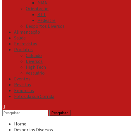
MMA
Orientação
BTT
Pedestre
Desportos Diversos
Alimentação
Saúde
Entrevistas
Produtos
Calçado
Diversos
High Tech
Vestuário
Eventos
Revistas
Empresas
Fotos da sua Corrida
Pesquisar
por:
Home
Desportos Diversos