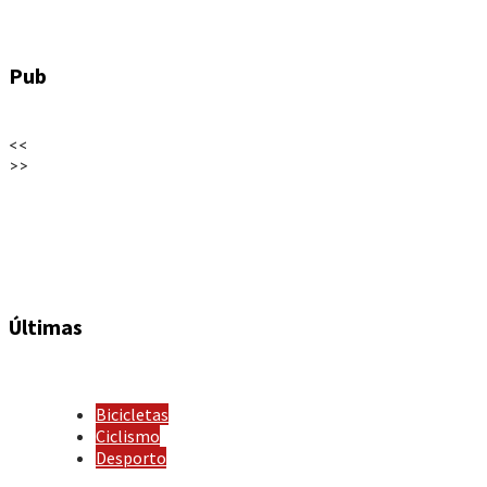
Pub
<<
>>
Últimas
Bicicletas
Ciclismo
Desporto