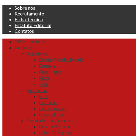
Skip
Sobre nós
to
Recrutamento
content
Ficha Técnica
Estatuto Editorial
Contatos
Primary
OPraticante.pt
Menu
Noticias
Atletismo
Biatle/Triatlo/Duatlo
Estrada
Paratriatlo
Pista
Trail
Bicicletas
BTT
Ciclismo
Cicloturismo
Paraciclismo
Desportos de Combate
Defesa Pessoal
Lutas Olímpicas