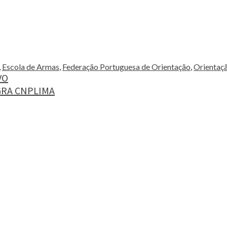
,
Escola de Armas
,
Federação Portuguesa de Orientação
,
Orientaç
VO
RA CNPLIMA