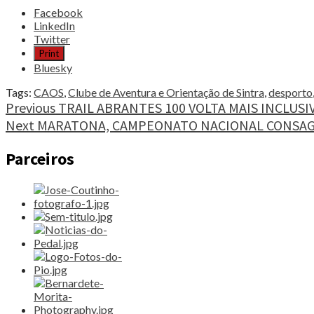
Share
Facebook
the
LinkedIn
post
Twitter
"ORIENTAÇÃO
Print
NA
Bluesky
TAPADA
MILITAR
Tags:
CAOS
,
Clube de Aventura e Orientação de Sintra
,
desporto
DE
Continue
Previous
TRAIL ABRANTES 100 VOLTA MAIS INCLUSI
MAFRA"
Next
MARATONA, CAMPEONATO NACIONAL CONSAG
Reading
Parceiros