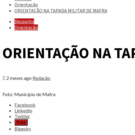
Orientação
ORIENTAÇÃO NA TAPADA MILITAR DE MAFRA
Desporto
Orientação
ORIENTAÇÃO NA TA
2 meses ago
Redação
Foto: Município de Mafra
Share
Facebook
the
LinkedIn
post
Twitter
"ORIENTAÇÃO
Print
NA
Bluesky
TAPADA