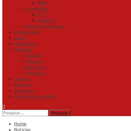
MMA
Orientação
BTT
Pedestre
Desportos Diversos
Alimentação
Saúde
Entrevistas
Produtos
Calçado
Diversos
High Tech
Vestuário
Eventos
Revistas
Empresas
Fotos da sua Corrida
Pesquisar
por:
Home
Noticias