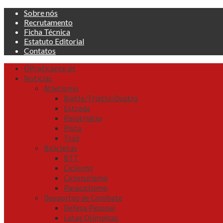
Skip
Sobre nós
to
Recrutamento
content
Ficha Técnica
Estatuto Editorial
Contatos
Primary
OPraticante.pt
Menu
Noticias
Atletismo
Biatle/Triatlo/Duatlo
Estrada
Paratriatlo
Pista
Trail
Bicicletas
BTT
Ciclismo
Cicloturismo
Paraciclismo
Desportos de Combate
Defesa Pessoal
Lutas Olímpicas