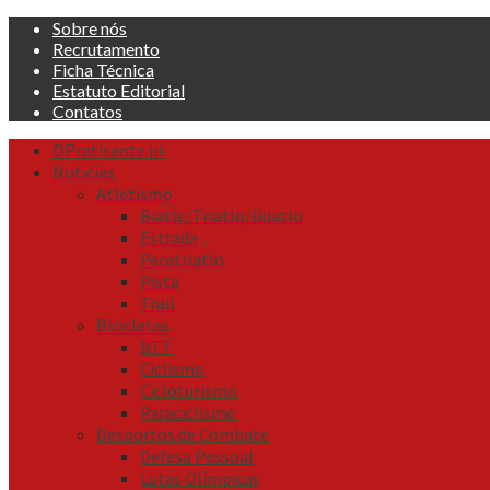
Skip
Sobre nós
to
Recrutamento
content
Ficha Técnica
Estatuto Editorial
Contatos
Primary
OPraticante.pt
Menu
Noticias
Atletismo
Biatle/Triatlo/Duatlo
Estrada
Paratriatlo
Pista
Trail
Bicicletas
BTT
Ciclismo
Cicloturismo
Paraciclismo
Desportos de Combate
Defesa Pessoal
Lutas Olímpicas