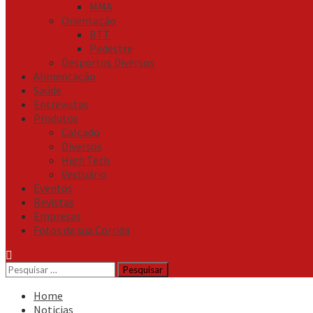
MMA
Orientação
BTT
Pedestre
Desportos Diversos
Alimentação
Saúde
Entrevistas
Produtos
Calçado
Diversos
High Tech
Vestuário
Eventos
Revistas
Empresas
Fotos da sua Corrida
Pesquisar
por:
Home
Noticias