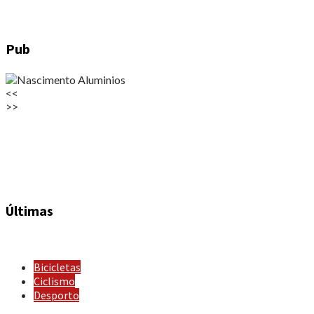
Pub
<<
>>
Últimas
Bicicletas
Ciclismo
Desporto