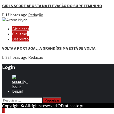
GIRLS SCORE APOSTA NA ELEVAÇÃO DO SURF FEMININO
17 horas ago
Redação
Bicicletas
Ciclismo
Desporto
VOLTA A PORTUGAL, A GRANDÍSSIMA ESTÁ DE VOLTA
22 horas ago
Redação
Login
Pesquisar
por:
Copyright © All rights reserved OPraticante.pt