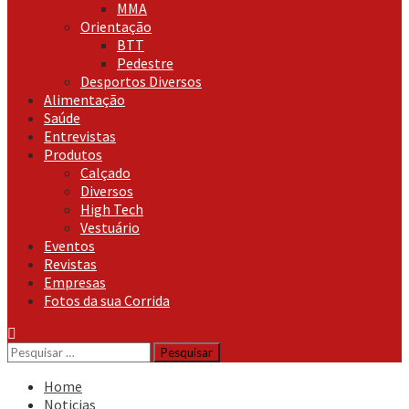
MMA
Orientação
BTT
Pedestre
Desportos Diversos
Alimentação
Saúde
Entrevistas
Produtos
Calçado
Diversos
High Tech
Vestuário
Eventos
Revistas
Empresas
Fotos da sua Corrida
Pesquisar
por:
Home
Noticias