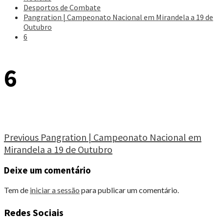
Desportos de Combate
Pangration | Campeonato Nacional em Mirandela a 19 de
Outubro
6
6
Continue
Previous
Pangration | Campeonato Nacional em
Mirandela a 19 de Outubro
Reading
Deixe um comentário
Tem de
iniciar a sessão
para publicar um comentário.
Redes Sociais