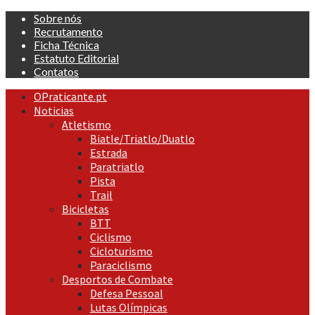
Skip
Sobre nós
to
Recrutamento
content
Ficha Técnica
Estatuto Editorial
Contatos
Primary
OPraticante.pt
Menu
Noticias
Atletismo
Biatle/Triatlo/Duatlo
Estrada
Paratriatlo
Pista
Trail
Bicicletas
BTT
Ciclismo
Cicloturismo
Paraciclismo
Desportos de Combate
Defesa Pessoal
Lutas Olímpicas