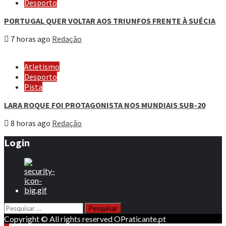
Desporto
PORTUGAL QUER VOLTAR AOS TRIUNFOS FRENTE À SUÉCIA
7 horas ago
Redação
Atletismo
Desporto
Pista
LARA ROQUE FOI PROTAGONISTA NOS MUNDIAIS SUB-20
8 horas ago
Redação
Login
Pesquisar
por:
Copyright © All rights reserved OPraticante.pt