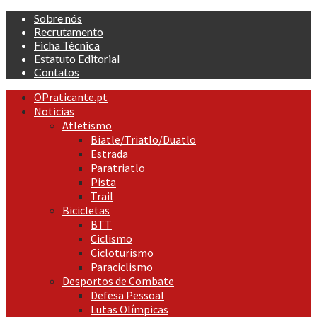
Skip
Sobre nós
to
Recrutamento
content
Ficha Técnica
Estatuto Editorial
Contatos
Primary
OPraticante.pt
Menu
Noticias
Atletismo
Biatle/Triatlo/Duatlo
Estrada
Paratriatlo
Pista
Trail
Bicicletas
BTT
Ciclismo
Cicloturismo
Paraciclismo
Desportos de Combate
Defesa Pessoal
Lutas Olímpicas