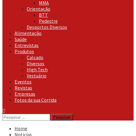
MMA
Orientação
BTT
Pedestre
Desportos Diversos
Alimentação
Saúde
Entrevistas
Produtos
Calçado
Diversos
High Tech
Vestuário
Eventos
Revistas
Empresas
Fotos da sua Corrida
Pesquisar
por:
Home
Noticias