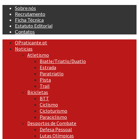
Skip
Sobre nós
to
Recrutamento
content
Ficha Técnica
Estatuto Editorial
Contatos
Primary
OPraticante.pt
Menu
Noticias
Atletismo
Biatle/Triatlo/Duatlo
Estrada
Paratriatlo
Pista
Trail
Bicicletas
BTT
Ciclismo
Cicloturismo
Paraciclismo
Desportos de Combate
Defesa Pessoal
Lutas Olímpicas