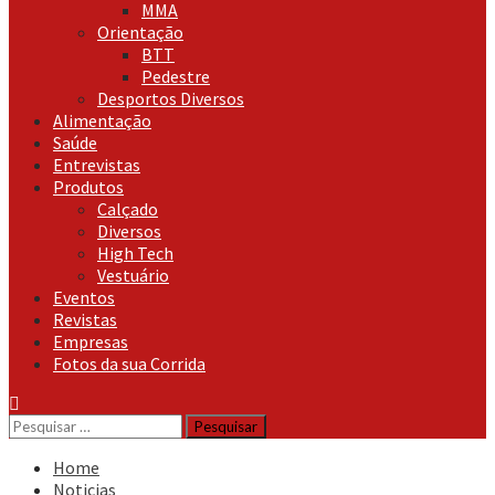
MMA
Orientação
BTT
Pedestre
Desportos Diversos
Alimentação
Saúde
Entrevistas
Produtos
Calçado
Diversos
High Tech
Vestuário
Eventos
Revistas
Empresas
Fotos da sua Corrida
Pesquisar
por:
Home
Noticias