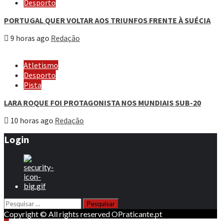
Desporto
PORTUGAL QUER VOLTAR AOS TRIUNFOS FRENTE À SUÉCIA
9 horas ago
Redação
Atletismo
Desporto
Pista
LARA ROQUE FOI PROTAGONISTA NOS MUNDIAIS SUB-20
10 horas ago
Redação
Login
Pesquisar
por:
Copyright © All rights reserved OPraticante.pt