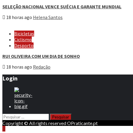
SELEÇÃO NACIONAL VENCE SUÉCIA E GARANTE MUNDIAL
18 horas ago
Helena Santos
Bicicletas
Ciclismo
Desporto
RUI OLIVEIRA COM UM DIA DE SONHO
18 horas ago
Redação
Login
Pesquisar
por:
Copyright © All rights reserved OPraticante.pt