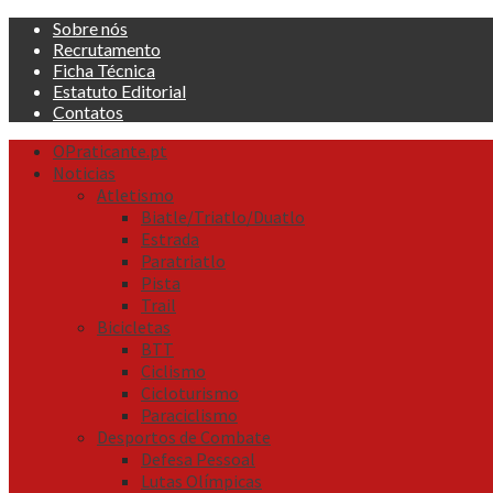
Skip
Sobre nós
to
Recrutamento
content
Ficha Técnica
Estatuto Editorial
Contatos
Primary
OPraticante.pt
Menu
Noticias
Atletismo
Biatle/Triatlo/Duatlo
Estrada
Paratriatlo
Pista
Trail
Bicicletas
BTT
Ciclismo
Cicloturismo
Paraciclismo
Desportos de Combate
Defesa Pessoal
Lutas Olímpicas