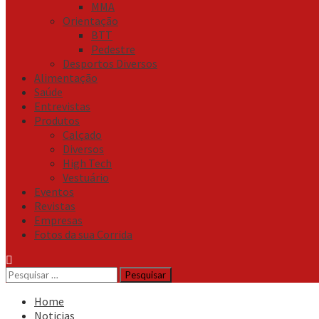
MMA
Orientação
BTT
Pedestre
Desportos Diversos
Alimentação
Saúde
Entrevistas
Produtos
Calçado
Diversos
High Tech
Vestuário
Eventos
Revistas
Empresas
Fotos da sua Corrida
Pesquisar
por:
Home
Noticias