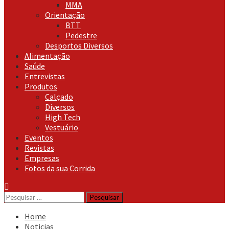
MMA
Orientação
BTT
Pedestre
Desportos Diversos
Alimentação
Saúde
Entrevistas
Produtos
Calçado
Diversos
High Tech
Vestuário
Eventos
Revistas
Empresas
Fotos da sua Corrida
Pesquisar
por:
Home
Noticias