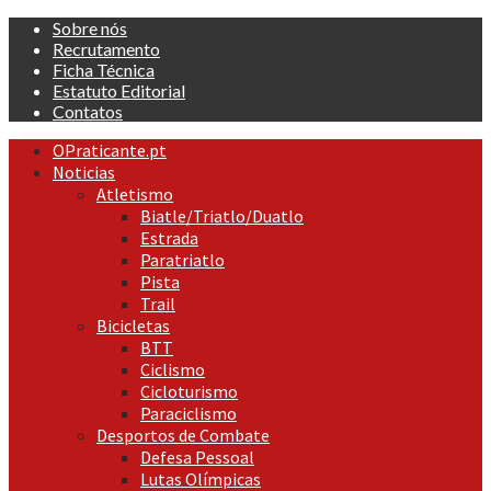
Skip
Sobre nós
to
Recrutamento
content
Ficha Técnica
Estatuto Editorial
Contatos
Primary
OPraticante.pt
Menu
Noticias
Atletismo
Biatle/Triatlo/Duatlo
Estrada
Paratriatlo
Pista
Trail
Bicicletas
BTT
Ciclismo
Cicloturismo
Paraciclismo
Desportos de Combate
Defesa Pessoal
Lutas Olímpicas