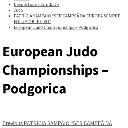
Desportos de Combate
Judo
PATRÍCIA SAMPAIO “SER CAMPEÃ DA EUROPA SEMPRE
FOI UM OBJETIVO”
European Judo Championships – Podgorica
European Judo
Championships –
Podgorica
Continue
Previous
PATRÍCIA SAMPAIO “SER CAMPEÃ DA