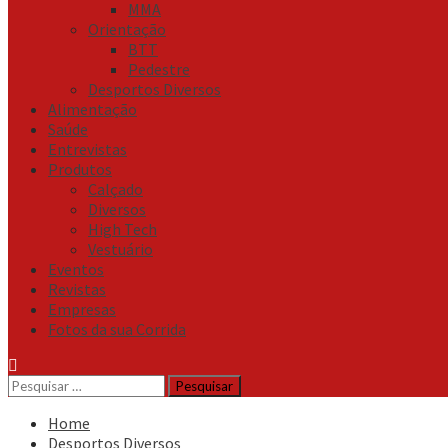
MMA
Orientação
BTT
Pedestre
Desportos Diversos
Alimentação
Saúde
Entrevistas
Produtos
Calçado
Diversos
High Tech
Vestuário
Eventos
Revistas
Empresas
Fotos da sua Corrida
Pesquisar
por:
Home
Desportos Diversos