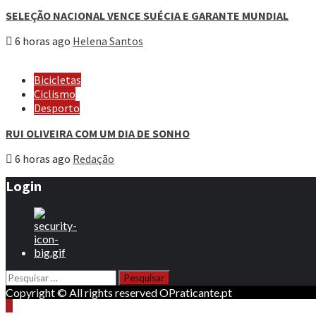
SELEÇÃO NACIONAL VENCE SUÉCIA E GARANTE MUNDIAL
6 horas ago
Helena Santos
Bicicletas
Ciclismo
Desporto
RUI OLIVEIRA COM UM DIA DE SONHO
6 horas ago
Redação
Login
Pesquisar
por:
Copyright © All rights reserved OPraticante.pt