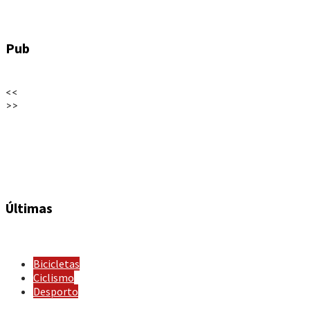
Pub
<<
>>
Últimas
Bicicletas
Ciclismo
Desporto