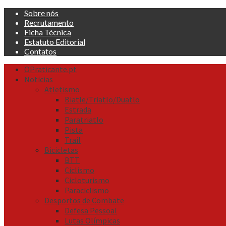
Skip
Sobre nós
to
Recrutamento
content
Ficha Técnica
Estatuto Editorial
Contatos
Primary
OPraticante.pt
Menu
Noticias
Atletismo
Biatle/Triatlo/Duatlo
Estrada
Paratriatlo
Pista
Trail
Bicicletas
BTT
Ciclismo
Cicloturismo
Paraciclismo
Desportos de Combate
Defesa Pessoal
Lutas Olímpicas