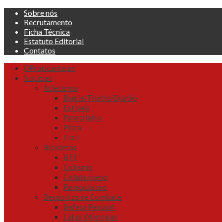
Skip
Sobre nós
to
Recrutamento
content
Ficha Técnica
Estatuto Editorial
Contatos
Primary
OPraticante.pt
Menu
Noticias
Atletismo
Biatle/Triatlo/Duatlo
Estrada
Paratriatlo
Pista
Trail
Bicicletas
BTT
Ciclismo
Cicloturismo
Paraciclismo
Desportos de Combate
Defesa Pessoal
Lutas Olímpicas