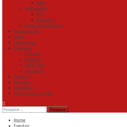
MMA
Orientação
BTT
Pedestre
Desportos Diversos
Alimentação
Saúde
Entrevistas
Produtos
Calçado
Diversos
High Tech
Vestuário
Eventos
Revistas
Empresas
Fotos da sua Corrida
Pesquisar
por:
Home
Eventos