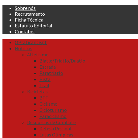
Skip
Sobre nós
to
Recrutamento
content
Ficha Técnica
Estatuto Editorial
Contatos
Primary
OPraticante.pt
Menu
Noticias
Atletismo
Biatle/Triatlo/Duatlo
Estrada
Paratriatlo
Pista
Trail
Bicicletas
BTT
Ciclismo
Cicloturismo
Paraciclismo
Desportos de Combate
Defesa Pessoal
Lutas Olímpicas