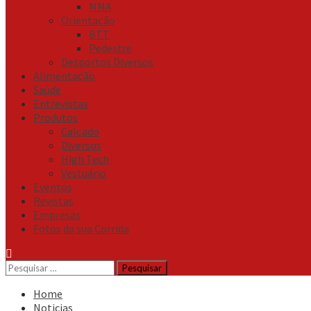
MMA
Orientação
BTT
Pedestre
Desportos Diversos
Alimentação
Saúde
Entrevistas
Produtos
Calçado
Diversos
High Tech
Vestuário
Eventos
Revistas
Empresas
Fotos da sua Corrida
Pesquisar
por:
Home
Noticias