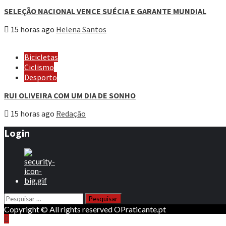
SELEÇÃO NACIONAL VENCE SUÉCIA E GARANTE MUNDIAL
15 horas ago
Helena Santos
Bicicletas
Ciclismo
Desporto
RUI OLIVEIRA COM UM DIA DE SONHO
15 horas ago
Redação
Login
Pesquisar
por:
Copyright © All rights reserved OPraticante.pt