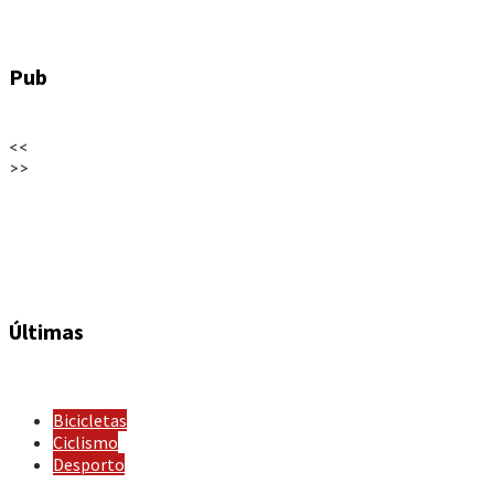
Pub
<<
>>
Últimas
Bicicletas
Ciclismo
Desporto