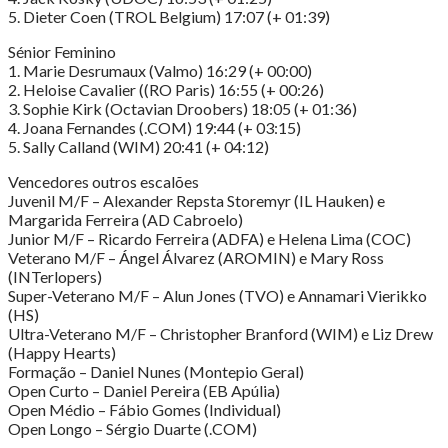
5. Dieter Coen (TROL Belgium) 17:07 (+ 01:39)
Sénior Feminino
1. Marie Desrumaux (Valmo) 16:29 (+ 00:00)
2. Heloise Cavalier ((RO Paris) 16:55 (+ 00:26)
3. Sophie Kirk (Octavian Droobers) 18:05 (+ 01:36)
4. Joana Fernandes (.COM) 19:44 (+ 03:15)
5. Sally Calland (WIM) 20:41 (+ 04:12)
Vencedores outros escalões
Juvenil M/F – Alexander Repsta Storemyr (IL Hauken) e
Margarida Ferreira (AD Cabroelo)
Junior M/F – Ricardo Ferreira (ADFA) e Helena Lima (COC)
Veterano M/F – Ángel Álvarez (AROMIN) e Mary Ross
(INTerlopers)
Super-Veterano M/F – Alun Jones (TVO) e Annamari Vierikko
(HS)
Ultra-Veterano M/F – Christopher Branford (WIM) e Liz Drew
(Happy Hearts)
Formação – Daniel Nunes (Montepio Geral)
Open Curto – Daniel Pereira (EB Apúlia)
Open Médio – Fábio Gomes (Individual)
Open Longo – Sérgio Duarte (.COM)