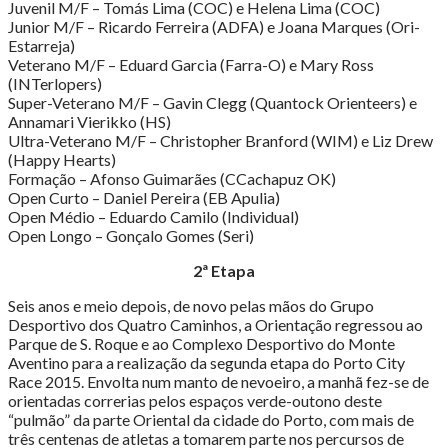
Juvenil M/F – Tomás Lima (COC) e Helena Lima (COC)
Junior M/F – Ricardo Ferreira (ADFA) e Joana Marques (Ori-
Estarreja)
Veterano M/F – Eduard Garcia (Farra-O) e Mary Ross
(INTerlopers)
Super-Veterano M/F – Gavin Clegg (Quantock Orienteers) e
Annamari Vierikko (HS)
Ultra-Veterano M/F – Christopher Branford (WIM) e Liz Drew
(Happy Hearts)
Formação – Afonso Guimarães (CCachapuz OK)
Open Curto – Daniel Pereira (EB Apulia)
Open Médio – Eduardo Camilo (Individual)
Open Longo – Gonçalo Gomes (Seri)
2ª Etapa
Seis anos e meio depois, de novo pelas mãos do Grupo
Desportivo dos Quatro Caminhos, a Orientação regressou ao
Parque de S. Roque e ao Complexo Desportivo do Monte
Aventino para a realização da segunda etapa do Porto City
Race 2015. Envolta num manto de nevoeiro, a manhã fez-se de
orientadas correrias pelos espaços verde-outono deste
“pulmão” da parte Oriental da cidade do Porto, com mais de
três centenas de atletas a tomarem parte nos percursos de