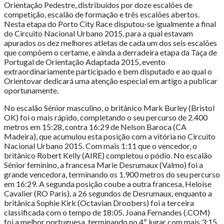
Orientação Pedestre, distribuídos por doze escalões de
competição, escalão de formação e três escalões abertos.
Nesta etapa do Porto City Race disputou-se igualmente a final
do Circuito Nacional Urbano 2015, para a qual estavam
apurados os dez melhores atletas de cada um dos seis escalões
que compõem o certame, e ainda a derradeira etapa da Taça de
Portugal de Orientação Adaptada 2015, evento
extraordinariamente participado e bem disputado e ao qual o
Orientovar dedicará uma atenção especial em artigo a publicar
oportunamente.
No escalão Sénior masculino, o britânico Mark Burley (Bristol
OK) foi o mais rápido, completando o seu percurso de 2.400
metros em 15:28, contra 16:29 de Nelson Baroca (CA
Madeira), que acumulou esta posição com a vitória no Circuito
Nacional Urbano 2015. Com mais 1:11 que o vencedor, o
britânico Robert Kelly (AIRE) completou o pódio. No escalão
Sénior feminino, a francesa Marie Desrumaux (Valmo) foi a
grande vencedora, terminando os 1.900 metros do seu percurso
em 16:29. A segunda posição coube a outra francesa, Heloise
Cavalier (RO Paris), a 26 segundos de Desrumaux, enquanto a
britânica Sophie Kirk (Octavian Droobers) foi a terceira
classificada com o tempo de 18:05. Joana Fernandes (.COM)
foi a melhor portuguesa, terminando no 4º lugar com mais 3:15