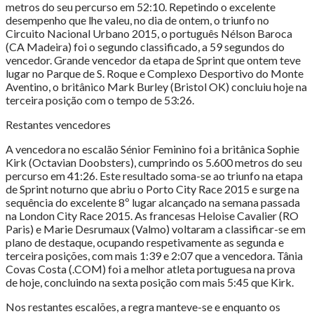
metros do seu percurso em 52:10. Repetindo o excelente
desempenho que lhe valeu, no dia de ontem, o triunfo no
Circuito Nacional Urbano 2015, o português Nélson Baroca
(CA Madeira) foi o segundo classificado, a 59 segundos do
vencedor. Grande vencedor da etapa de Sprint que ontem teve
lugar no Parque de S. Roque e Complexo Desportivo do Monte
Aventino, o britânico Mark Burley (Bristol OK) concluiu hoje na
terceira posição com o tempo de 53:26.
Restantes vencedores
A vencedora no escalão Sénior Feminino foi a britânica Sophie
Kirk (Octavian Doobsters), cumprindo os 5.600 metros do seu
percurso em 41:26. Este resultado soma-se ao triunfo na etapa
de Sprint noturno que abriu o Porto City Race 2015 e surge na
sequência do excelente 8º lugar alcançado na semana passada
na London City Race 2015. As francesas Heloise Cavalier (RO
Paris) e Marie Desrumaux (Valmo) voltaram a classificar-se em
plano de destaque, ocupando respetivamente as segunda e
terceira posições, com mais 1:39 e 2:07 que a vencedora. Tânia
Covas Costa (.COM) foi a melhor atleta portuguesa na prova
de hoje, concluindo na sexta posição com mais 5:45 que Kirk.
Nos restantes escalões, a regra manteve-se e enquanto os