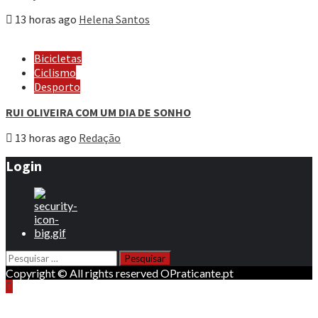
13 horas ago
Helena Santos
Bicicletas
Ciclismo
Desporto
RUI OLIVEIRA COM UM DIA DE SONHO
13 horas ago
Redação
Login
Pesquisar
por:
Copyright © All rights reserved OPraticante.pt