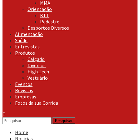
MMA
Orientação
BTT
Pedestre
Desportos Diversos
Alimentação
Saúde
Entrevistas
Produtos
Calçado
Diversos
High Tech
Vestuário
Eventos
Revistas
Empresas
Fotos da sua Corrida
Pesquisar
por:
Home
Noticias