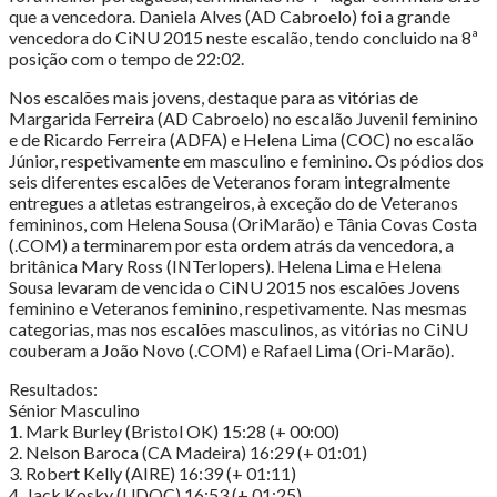
que a vencedora. Daniela Alves (AD Cabroelo) foi a grande
vencedora do CiNU 2015 neste escalão, tendo concluido na 8ª
posição com o tempo de 22:02.
Nos escalões mais jovens, destaque para as vitórias de
Margarida Ferreira (AD Cabroelo) no escalão Juvenil feminino
e de Ricardo Ferreira (ADFA) e Helena Lima (COC) no escalão
Júnior, respetivamente em masculino e feminino. Os pódios dos
seis diferentes escalões de Veteranos foram integralmente
entregues a atletas estrangeiros, à exceção do de Veteranos
femininos, com Helena Sousa (OriMarão) e Tânia Covas Costa
(.COM) a terminarem por esta ordem atrás da vencedora, a
britânica Mary Ross (INTerlopers). Helena Lima e Helena
Sousa levaram de vencida o CiNU 2015 nos escalões Jovens
feminino e Veteranos feminino, respetivamente. Nas mesmas
categorias, mas nos escalões masculinos, as vitórias no CiNU
couberam a João Novo (.COM) e Rafael Lima (Ori-Marão).
Resultados:
Sénior Masculino
1. Mark Burley (Bristol OK) 15:28 (+ 00:00)
2. Nelson Baroca (CA Madeira) 16:29 (+ 01:01)
3. Robert Kelly (AIRE) 16:39 (+ 01:11)
4. Jack Kosky (UDOC) 16:53 (+ 01:25)