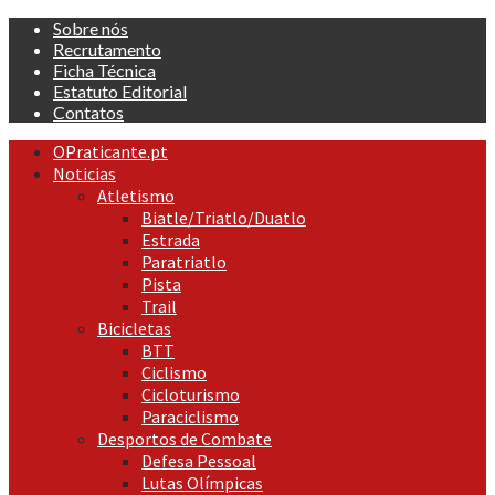
Skip
Sobre nós
to
Recrutamento
content
Ficha Técnica
Estatuto Editorial
Contatos
Primary
OPraticante.pt
Menu
Noticias
Atletismo
Biatle/Triatlo/Duatlo
Estrada
Paratriatlo
Pista
Trail
Bicicletas
BTT
Ciclismo
Cicloturismo
Paraciclismo
Desportos de Combate
Defesa Pessoal
Lutas Olímpicas