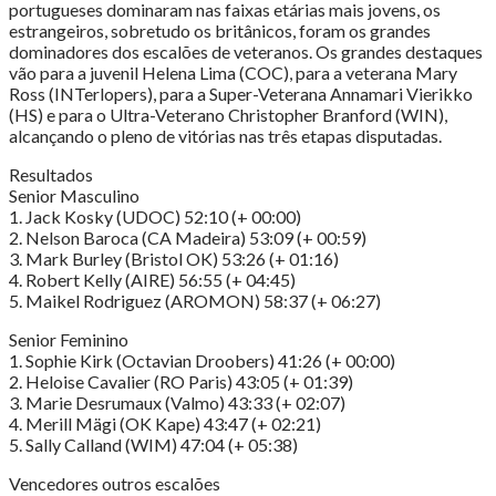
portugueses dominaram nas faixas etárias mais jovens, os
estrangeiros, sobretudo os britânicos, foram os grandes
dominadores dos escalões de veteranos. Os grandes destaques
vão para a juvenil Helena Lima (COC), para a veterana Mary
Ross (INTerlopers), para a Super-Veterana Annamari Vierikko
(HS) e para o Ultra-Veterano Christopher Branford (WIN),
alcançando o pleno de vitórias nas três etapas disputadas.
Resultados
Senior Masculino
1. Jack Kosky (UDOC) 52:10 (+ 00:00)
2. Nelson Baroca (CA Madeira) 53:09 (+ 00:59)
3. Mark Burley (Bristol OK) 53:26 (+ 01:16)
4. Robert Kelly (AIRE) 56:55 (+ 04:45)
5. Maikel Rodriguez (AROMON) 58:37 (+ 06:27)
Senior Feminino
1. Sophie Kirk (Octavian Droobers) 41:26 (+ 00:00)
2. Heloise Cavalier (RO Paris) 43:05 (+ 01:39)
3. Marie Desrumaux (Valmo) 43:33 (+ 02:07)
4. Merill Mägi (OK Kape) 43:47 (+ 02:21)
5. Sally Calland (WIM) 47:04 (+ 05:38)
Vencedores outros escalões