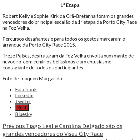
1ª Etapa
Robert Kelly e Sophie Kirk da Grã-Bretanha foram os grandes
vencedores do principal escalão da 1ª etapa da Porto City Race
na Foz Velha.
Percursos desafiantes e para todos os gostos marcaram o
arranque da Porto City Race 2015.
Treze Países, desfrutaram da Foz Velha envolta num manto de
nevoeiro, com cenários belíssimos e um entusiasmo
contagiante de todos os participantes.
Foto de Joaquim Margarido
Share
Facebook
the
LinkedIn
post
Twitter
"Porto
Print
City
Bluesky
Race
2015"
Continue
Previous
Tiago Leal e Carolina Delgado são os
grandes vencedores do Viseu City Race
Reading