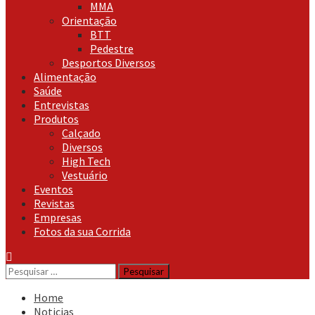
MMA
Orientação
BTT
Pedestre
Desportos Diversos
Alimentação
Saúde
Entrevistas
Produtos
Calçado
Diversos
High Tech
Vestuário
Eventos
Revistas
Empresas
Fotos da sua Corrida
Pesquisar
por:
Home
Noticias