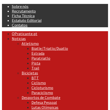
Skip
Sobre nós
to
Recrutamento
content
Ficha Técnica
Estatuto Editorial
Contatos
Primary
OPraticante.pt
Menu
Noticias
Atletismo
Biatle/Triatlo/Duatlo
Estrada
Paratriatlo
Pista
Trail
Bicicletas
BTT
Ciclismo
Cicloturismo
Paraciclismo
Desportos de Combate
Defesa Pessoal
Lutas Olímpicas