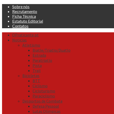
Skip
Sobre nós
to
Recrutamento
content
Ficha Técnica
Estatuto Editorial
Contatos
Primary
OPraticante.pt
Menu
Noticias
Atletismo
Biatle/Triatlo/Duatlo
Estrada
Paratriatlo
Pista
Trail
Bicicletas
BTT
Ciclismo
Cicloturismo
Paraciclismo
Desportos de Combate
Defesa Pessoal
Lutas Olímpicas