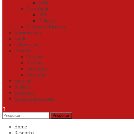
MMA
Orientação
BTT
Pedestre
Desportos Diversos
Alimentação
Saúde
Entrevistas
Produtos
Calçado
Diversos
High Tech
Vestuário
Eventos
Revistas
Empresas
Fotos da sua Corrida
Pesquisar
por:
Home
Desporto