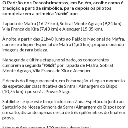
O Padrão dos Descobrimentos, em Belém, acolhe como é
tradição a partida simbólica, para depois os pilotos
completarem a primeira “
ronde
” por:
Tapada de Mafra (16,27 km), Sobral Monte Agraço (9,24 km),
Vila Franca de Xira (7,43 km) e Alenquer (15,35 km).
À noite, a partir das 21h40, junto ao Palácio Nacional de Mafra,
corre-se a Super-Especial de Mafra (1,63 km), proporcionando
imagens de rara beleza.
Na segunda e última etapa, no sábado, os concorrentes
cumprem a segunda “
ronde
” por Tapada de Mafra, Sobral
Monte Agraço, Vila Franca de Xira e Alenquer.
E depois do Reagrupamento, em Encarnação, chega o momento
da espetacular classificativa de Sintra | Almargem do Bispo
(10,75 km), que será a Power Stage.
Sublinhe-se que este troço inclui uma Zona Espetáculo junto ao
Santuário de Nossa Senhora da Serra (Almargem do Bispo) com
um salto, distando apenas cerca de três quilómetros do final em
prova.
Mas que fica apenas a 100 metros deste local.