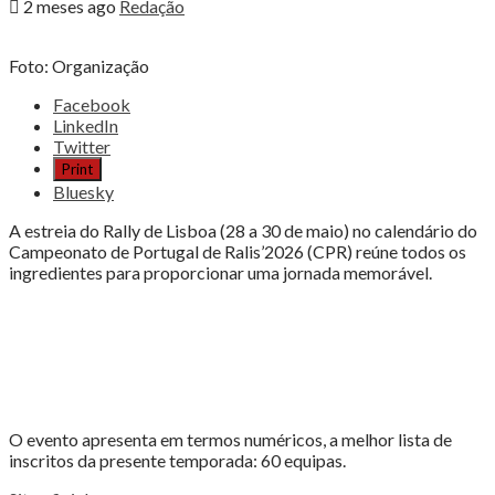
2 meses ago
Redação
Foto: Organização
Share
Facebook
the
LinkedIn
post
Twitter
"RALLY
Print
DE
Bluesky
LISBOA
SERÁ
A estreia do Rally de Lisboa (28 a 30 de maio) no calendário do
UMA
Campeonato de Portugal de Ralis’2026 (CPR) reúne todos os
JORNADA
ingredientes para proporcionar uma jornada memorável.
MEMORÁVEL"
O evento apresenta em termos numéricos, a melhor lista de
inscritos da presente temporada: 60 equipas.