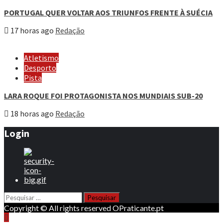
PORTUGAL QUER VOLTAR AOS TRIUNFOS FRENTE À SUÉCIA
17 horas ago
Redação
Atletismo
Desporto
Pista
LARA ROQUE FOI PROTAGONISTA NOS MUNDIAIS SUB-20
18 horas ago
Redação
Login
Pesquisar
por:
Copyright © All rights reserved OPraticante.pt