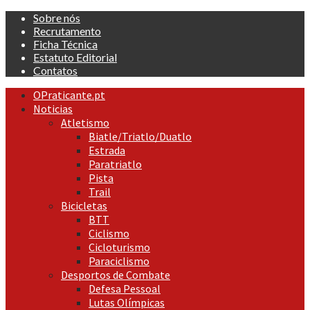
Skip
Sobre nós
to
Recrutamento
content
Ficha Técnica
Estatuto Editorial
Contatos
Primary
OPraticante.pt
Menu
Noticias
Atletismo
Biatle/Triatlo/Duatlo
Estrada
Paratriatlo
Pista
Trail
Bicicletas
BTT
Ciclismo
Cicloturismo
Paraciclismo
Desportos de Combate
Defesa Pessoal
Lutas Olímpicas