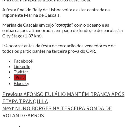
A festa final do Rally de Lisboa volta a estar centrada na
imponente Marina de Cascais.
Marina de Cascais em cujo “
coração
”, com o oceano e as
embarcações ali ancoradas em pano de fundo, se desenrolará a
City Stage (1,37 km).
Irá ocorrer antes da festa de coroação dos vencedores e de
todos os participantes na terceira prova do CPR.
Share
Facebook
the
LinkedIn
post
Twitter
"RALLY
Print
DE
Bluesky
LISBOA
SERÁ
Continue
Previous
AFONSO EULÁLIO MANTÉM BRANCA APÓS
UMA
ETAPA TRANQUILA
Reading
JORNADA
Next
NUNO BORGES NA TERCEIRA RONDA DE
MEMORÁVEL"
ROLAND GARROS